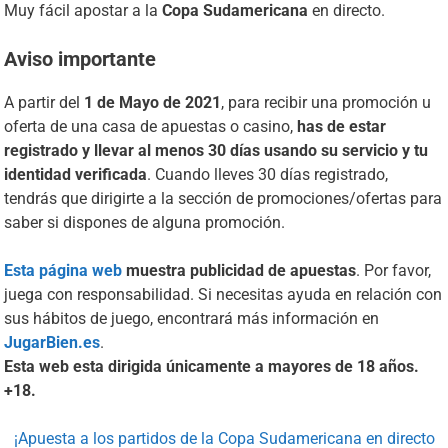
Muy fácil apostar a la
Copa Sudamericana
en directo.
Aviso importante
A partir del
1 de Mayo de 2021
, para recibir una promoción u
oferta de una casa de apuestas o casino,
has de estar
registrado y llevar al menos 30 días usando su servicio y tu
identidad verificada
. Cuando lleves 30 días registrado,
tendrás que dirigirte a la sección de promociones/ofertas para
saber si dispones de alguna promoción.
Esta página web
muestra publicidad de apuestas
. Por favor,
juega con responsabilidad. Si necesitas ayuda en relación con
sus hábitos de juego, encontrará más información en
JugarBien.es
.
Esta web esta dirigida únicamente a mayores de 18 años.
+18.
¡Apuesta a los partidos de la Copa Sudamericana en directo