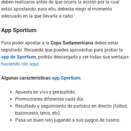
deben realizarse antes de que ocurra la acción por la cual
estás apostando, para ello, deberás elegir el momento
adecuado en la que llevarla a cabo.
App Sportium
Para poder apostar a la
Copa Sudamericana
debes estar
registrado. Recuerda que puedes aprovechar para probar la
app de Sportium
, podrás descargarla y ver todas sus ventajas
haciendo clic aquí
.
Algunas características
app Sportium
:
Apuesta en vivo y pre-partido.
Promociones diferentes cada día.
Resultado y seguimiento de partidos en directo (fútbol,
baloncesto, tenis, etc).
Pasa un buen rato jugando a sus juegos de casino.