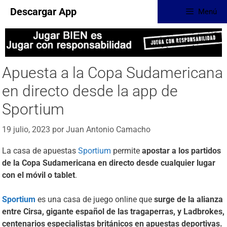
Descargar App
Menú
Apuesta a la Copa Sudamericana
en directo desde la app de
Sportium
19 julio, 2023
por
Juan Antonio Camacho
La casa de apuestas
Sportium
permite
apostar a los partidos
de la Copa Sudamericana en directo desde cualquier lugar
con el móvil o tablet
.
Sportium
es una casa de juego online que
surge de la alianza
entre Cirsa, gigante español de las tragaperras, y Ladbrokes,
centenarios especialistas británicos en apuestas deportivas.