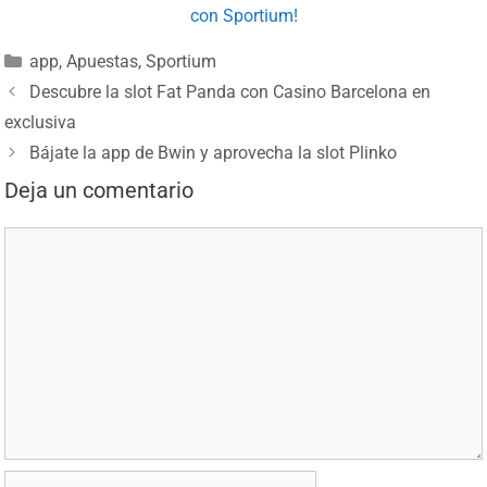
con Sportium!
app
,
Apuestas
,
Sportium
Descubre la slot Fat Panda con Casino Barcelona en
exclusiva
Bájate la app de Bwin y aprovecha la slot Plinko
Deja un comentario