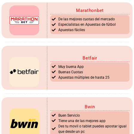
Marathonbet
De las mejores cuotas del mercado
Especialistas en Apuestas de fútbol
Apuestas fáciles
Betfair
Muy buena App
Buenas Cuotas
Apuestas múltiples de hasta 25
Bwin
Buen Servicio
Tiene una de las mejores app
Des tu movil o tablet puedes apostar igual
que desde un pc