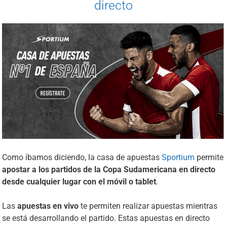
directo
Como íbamos diciendo, la casa de apuestas
Sportium
permite
apostar a los partidos de la Copa Sudamericana en directo
desde cualquier lugar con el móvil o tablet
.
Las
apuestas en vivo
te permiten realizar apuestas mientras
se está desarrollando el partido. Estas apuestas en directo