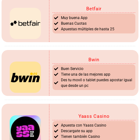
Betfair
Muy buena App
Buenas Cuotas
Apuestas múltiples de hasta 25
Bwin
Buen Servicio
Tiene una de las mejores app
Des tu movil o tablet puedes apostar igual
que desde un pc
Yaass Casino
Apuesta con Yaass Casino
Descargate su app
Tienen también Casino