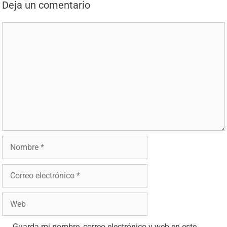
Deja un comentario
Guarda mi nombre, correo electrónico y web en este