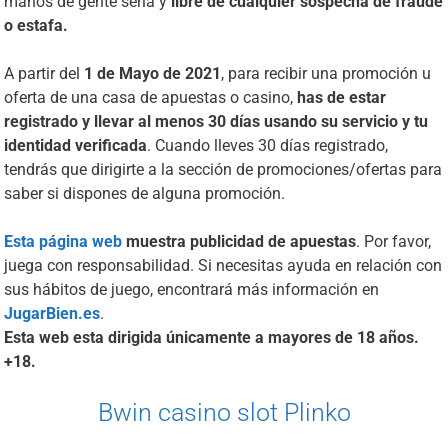
manos de gente seria y
libre de cualquier sospecha de fraude
o estafa.
A partir del
1 de Mayo de 2021
, para recibir una promoción u
oferta de una casa de apuestas o casino,
has de estar
registrado y llevar al menos 30 días usando su servicio y tu
identidad verificada
. Cuando lleves 30 días registrado,
tendrás que dirigirte a la sección de promociones/ofertas para
saber si dispones de alguna promoción.
Esta página web
muestra publicidad de apuestas
. Por favor,
juega con responsabilidad. Si necesitas ayuda en relación con
sus hábitos de juego, encontrará más información en
JugarBien.es
.
Esta web esta dirigida únicamente a mayores de 18 años.
+18.
Bwin casino slot Plinko