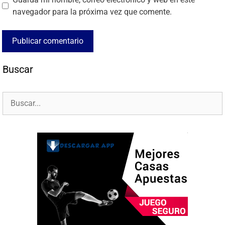
navegador para la próxima vez que comente.
Buscar