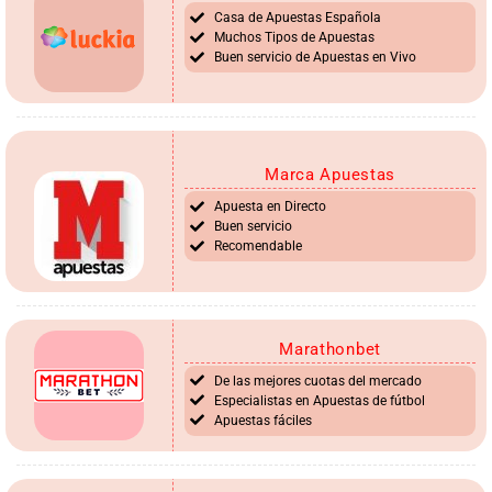
Casa de Apuestas Española
Muchos Tipos de Apuestas
Buen servicio de Apuestas en Vivo
Marca Apuestas
Apuesta en Directo
Buen servicio
Recomendable
Marathonbet
De las mejores cuotas del mercado
Especialistas en Apuestas de fútbol
Apuestas fáciles