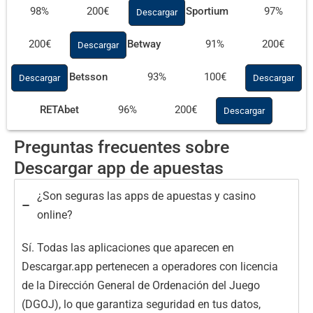
98%
200€
Sportium
97%
Descargar
200€
Betway
91%
200€
Descargar
Betsson
93%
100€
Descargar
Descargar
RETAbet
96%
200€
Descargar
Preguntas frecuentes sobre
Descargar app de apuestas
¿Son seguras las apps de apuestas y casino
online?
Sí. Todas las aplicaciones que aparecen en
Descargar.app pertenecen a operadores con licencia
de la Dirección General de Ordenación del Juego
(DGOJ), lo que garantiza seguridad en tus datos,