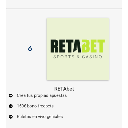
RETAbet
Crea tus propias apuestas
150€ bono freebets
Ruletas en vivo geniales