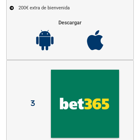
200€ extra de bienvenida
Descargar