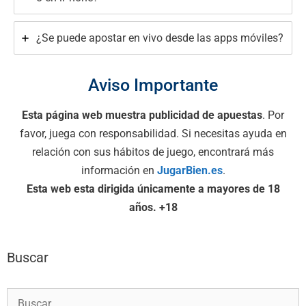
¿Se puede apostar en vivo desde las apps móviles?
Aviso Importante
Esta página web muestra publicidad de apuestas
. Por
favor, juega con responsabilidad. Si necesitas ayuda en
relación con sus hábitos de juego, encontrará más
información en
JugarBien.es
.
Esta web esta dirigida únicamente a mayores de 18
años. +18
Buscar