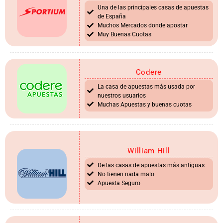
Una de las principales casas de apuestas
de España
Muchos Mercados donde apostar
Muy Buenas Cuotas
Codere
La casa de apuestas más usada por
nuestros usuarios
Muchas Apuestas y buenas cuotas
William Hill
De las casas de apuestas más antiguas
No tienen nada malo
Apuesta Seguro