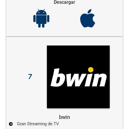
Descargar
bwin
Gran Streaming de TV