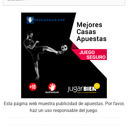
Esta página web muestra publicidad de apuestas. Por favor,
haz un uso responsable del juego.