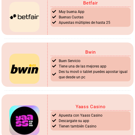
Betfair
Muy buena App
Buenas Cuotas
Apuestas múltiples de hasta 25
Bwin
Buen Servicio
Tiene una de las mejores app
Des tu movil o tablet puedes apostar igual
que desde un pc
Yaass Casino
Apuesta con Yaass Casino
Descargate su app
Tienen también Casino