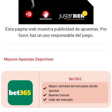
Esta página web muestra publicidad de apuestas. Por
favor, haz un uso responsable del juego.
Mejores Apuestas Deportivas
Bet365
Mayor cantidad de mercados donde
apostar
Buenas Cutoas
Lider del mercado