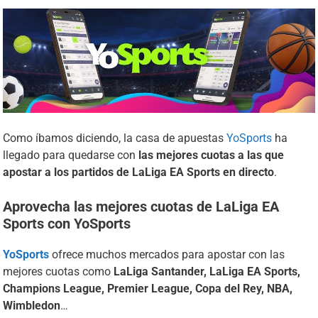
Como íbamos diciendo, la casa de apuestas
YoSports
ha
llegado para quedarse con
las mejores cuotas a las que
apostar a los partidos de LaLiga EA Sports en directo
.
Aprovecha las mejores cuotas de LaLiga EA
Sports con YoSports
YoSports
ofrece muchos mercados para apostar con las
mejores cuotas como
LaLiga Santander, LaLiga EA Sports,
Champions League, Premier League, Copa del Rey, NBA,
Wimbledon
…