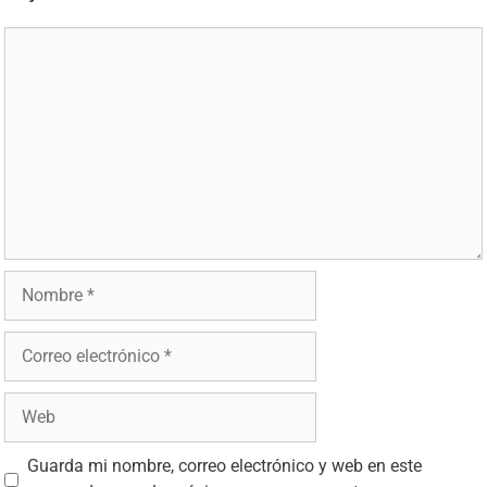
Guarda mi nombre, correo electrónico y web en este