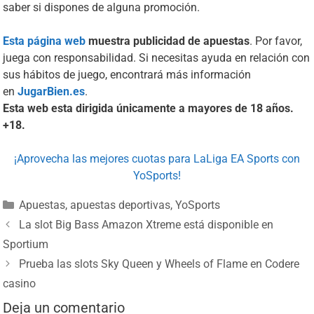
saber si dispones de alguna promoción.
Esta página web
muestra publicidad de apuestas
. Por favor,
juega con responsabilidad. Si necesitas ayuda en relación con
sus hábitos de juego, encontrará más información
en
JugarBien.es
.
Esta web esta dirigida únicamente a mayores de 18 años.
+18.
¡Aprovecha las mejores cuotas para LaLiga EA Sports con
YoSports!
Apuestas
,
apuestas deportivas
,
YoSports
La slot Big Bass Amazon Xtreme está disponible en
Sportium
Prueba las slots Sky Queen y Wheels of Flame en Codere
casino
Deja un comentario