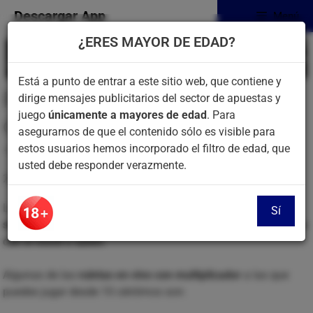
Descargar App
Menú
¿ERES MAYOR DE EDAD?
Está a punto de entrar a este sitio web, que contiene y
Prueba las nuevas slots del mes
dirige mensajes publicitarios del sector de apuestas y
juego
únicamente a mayores de edad
. Para
de febrero que ofrece YoCasino
asegurarnos de que el contenido sólo es visible para
– Juega ya
estos usuarios hemos incorporado el filtro de edad, que
usted debe responder verazmente.
20 febrero, 2024
por
Juan Antonio Camacho
La casa de apuestas
YoCasino
ofrece una
gran variedad de
Sí
slots nuevas de febrero a las que jugar desde donde quieras
con el móvil o tablet
.
Algunas de las
ruletas en vivo con multiplicador
a las que
puedes jugar desde 10 céntimos son: