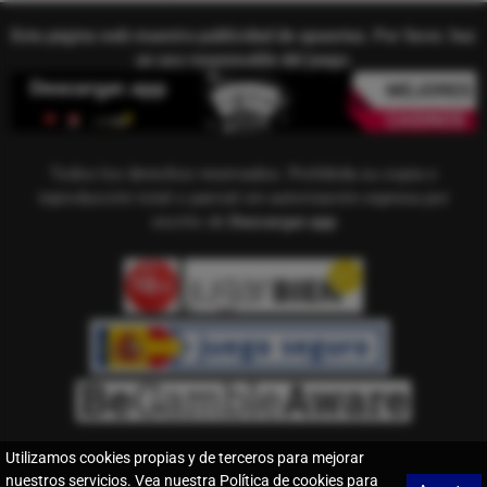
Esta página web muestra publicidad de apuestas. Por favor, haz
un uso responsable del juego.
Todos los derechos reservados. Prohibida su copia o
reproducción total o parcial sin autorización expresa por
escrito de
Descargar.app
Utilizamos cookies propias y de terceros para mejorar
nuestros servicios. Vea nuestra Política de cookies para