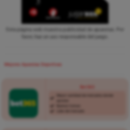
Esta página web muestra publicidad de apuestas. Por
favor, haz un uso responsable del juego.
Mejores Apuestas Deportivas
Bet365
Mayor cantidad de mercados donde
apostar
Buenas Cutoas
Lider del mercado