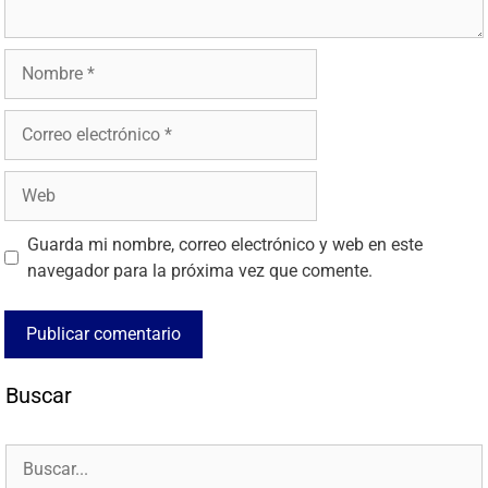
Guarda mi nombre, correo electrónico y web en este
navegador para la próxima vez que comente.
Buscar