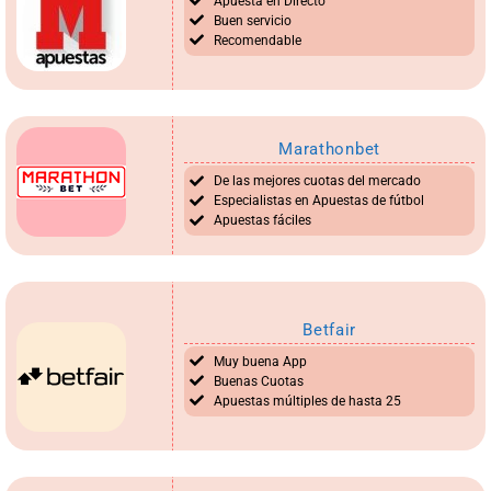
Apuesta en Directo
Buen servicio
Recomendable
Marathonbet
De las mejores cuotas del mercado
Especialistas en Apuestas de fútbol
Apuestas fáciles
Betfair
Muy buena App
Buenas Cuotas
Apuestas múltiples de hasta 25