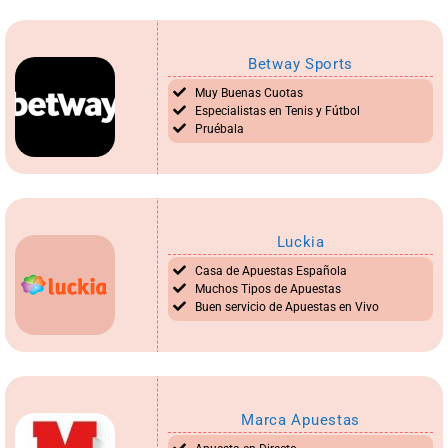
Betway Sports
Muy Buenas Cuotas
Especialistas en Tenis y Fútbol
Pruébala
Luckia
Casa de Apuestas Española
Muchos Tipos de Apuestas
Buen servicio de Apuestas en Vivo
Marca Apuestas