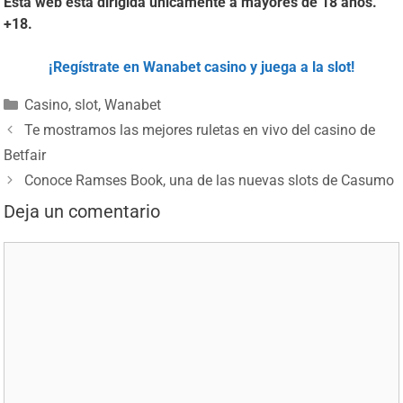
Esta web esta dirigida únicamente a mayores de 18 años.
+18.
¡Regístrate en Wanabet casino y juega a la slot!
Casino
,
slot
,
Wanabet
Te mostramos las mejores ruletas en vivo del casino de
Betfair
Conoce Ramses Book, una de las nuevas slots de Casumo
Deja un comentario