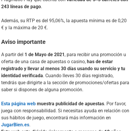
243 líneas de pago
.
Además, su RTP es del 95,06%, la apuesta mínima es de 0,20
€ y la máxima de 20 €.
Aviso importante
A partir del
1 de Mayo de 2021
, para recibir una promoción u
oferta de una casa de apuestas o casino,
has de estar
registrado y llevar al menos 30 días usando su servicio y tu
identidad verificada
. Cuando lleves 30 días registrado,
tendrás que dirigirte a la sección de promociones/ofertas para
saber si dispones de alguna promoción.
Esta página web
muestra publicidad de apuestas
. Por favor,
juega con responsabilidad. Si necesitas ayuda en relación con
sus hábitos de juego, encontrará más información en
JugarBien.es
.