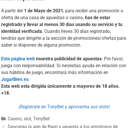
A partir del
1 de Mayo de 2021
, para recibir una promoción u
oferta de una casa de apuestas o casino,
has de estar
registrado y llevar al menos 30 días usando su servicio y tu
identidad verificada
. Cuando lleves 30 días registrado,
tendrás que dirigirte a la sección de promociones/ofertas para
saber si dispones de alguna promoción.
Esta página web
muestra publicidad de apuestas
. Por favor,
juega con responsabilidad. Si necesitas ayuda en relación con
sus hábitos de juego, encontrará más información en
JugarBien.es
.
Esta web esta dirigida únicamente a mayores de 18 años.
+18.
¡Regístrate en TonyBet y aprovecha sus slots!
Casino
,
slot
,
TonyBet
Descarga la app de Bwin y apuesta a los amistosos de