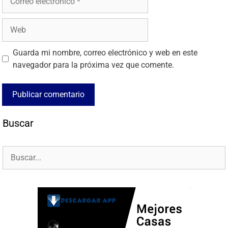
Guarda mi nombre, correo electrónico y web en este
navegador para la próxima vez que comente.
Buscar