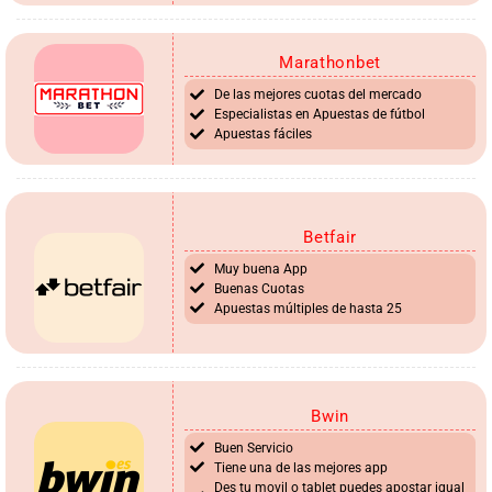
Marathonbet
De las mejores cuotas del mercado
Especialistas en Apuestas de fútbol
Apuestas fáciles
Betfair
Muy buena App
Buenas Cuotas
Apuestas múltiples de hasta 25
Bwin
Buen Servicio
Tiene una de las mejores app
Des tu movil o tablet puedes apostar igual