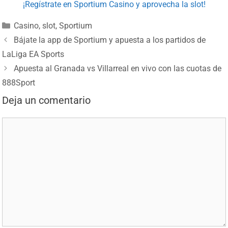
¡Regístrate en Sportium Casino y aprovecha la slot!
Casino
,
slot
,
Sportium
Bájate la app de Sportium y apuesta a los partidos de
LaLiga EA Sports
Apuesta al Granada vs Villarreal en vivo con las cuotas de
888Sport
Deja un comentario