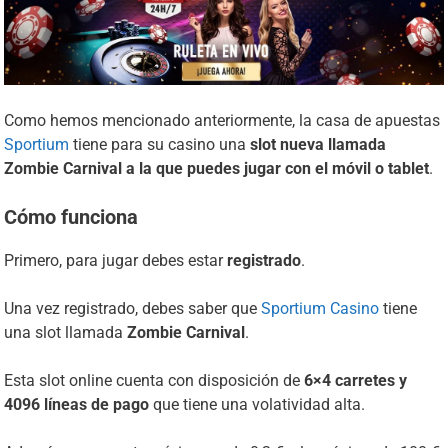
Como hemos mencionado anteriormente, la casa de apuestas
Sportium
tiene para su casino una
slot nueva llamada
Zombie Carnival a la que puedes jugar con el móvil o tablet
.
Cómo funciona
Primero, para jugar debes estar
registrado
.
Una vez registrado, debes saber que
Sportium Casino
tiene
una slot llamada
Zombie Carnival
.
Esta slot online cuenta con disposición de
6×4 carretes y
4096 líneas de pago
que tiene una volatividad alta.