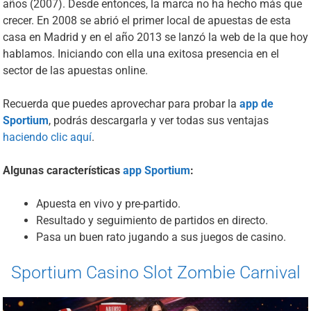
años (2007). Desde entonces, la marca no ha hecho más que
crecer. En 2008 se abrió el primer local de apuestas de esta
casa en Madrid y en el año 2013 se lanzó la web de la que hoy
hablamos. Iniciando con ella una exitosa presencia en el
sector de las apuestas online.
Recuerda que puedes aprovechar para probar la
app de
Sportium
, podrás descargarla y ver todas sus ventajas
haciendo clic aquí
.
Algunas características
app Sportium
:
Apuesta en vivo y pre-partido.
Resultado y seguimiento de partidos en directo.
Pasa un buen rato jugando a sus juegos de casino.
Sportium Casino Slot Zombie Carnival