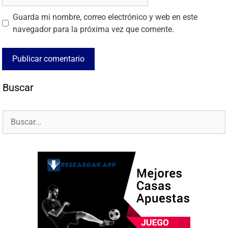
Guarda mi nombre, correo electrónico y web en este
navegador para la próxima vez que comente.
Buscar