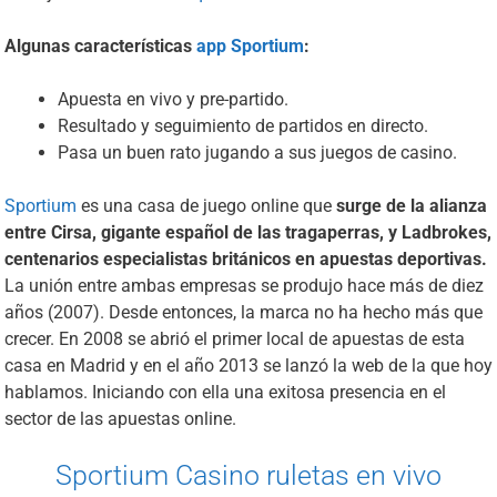
Algunas características
app Sportium
:
Apuesta en vivo y pre-partido.
Resultado y seguimiento de partidos en directo.
Pasa un buen rato jugando a sus juegos de casino.
Sportium
es una casa de juego online que
surge de la alianza
entre Cirsa, gigante español de las tragaperras, y Ladbrokes,
centenarios especialistas británicos en apuestas deportivas.
La unión entre ambas empresas se produjo hace más de diez
años (2007). Desde entonces, la marca no ha hecho más que
crecer. En 2008 se abrió el primer local de apuestas de esta
casa en Madrid y en el año 2013 se lanzó la web de la que hoy
hablamos. Iniciando con ella una exitosa presencia en el
sector de las apuestas online.
Sportium Casino ruletas en vivo