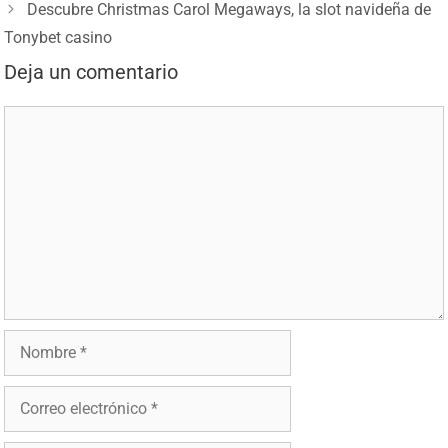
Descubre Christmas Carol Megaways, la slot navideña de
Tonybet casino
Deja un comentario