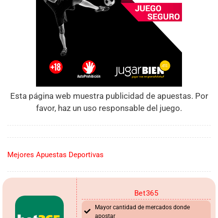
Esta página web muestra publicidad de apuestas. Por
favor, haz un uso responsable del juego.
Mejores Apuestas Deportivas
Bet365
Mayor cantidad de mercados donde
apostar