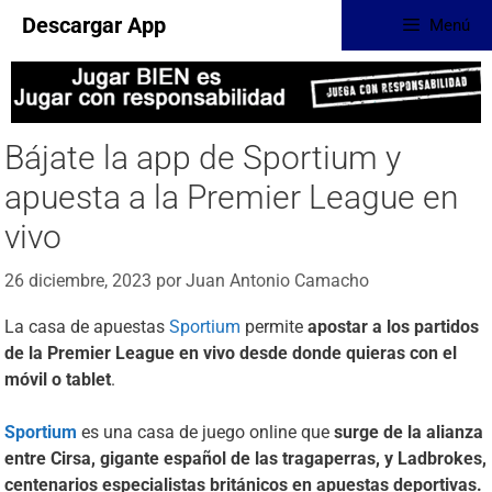
Descargar App
Menú
Bájate la app de Sportium y
apuesta a la Premier League en
vivo
26 diciembre, 2023
por
Juan Antonio Camacho
La casa de apuestas
Sportium
permite
apostar a los partidos
de la Premier League en vivo desde donde quieras con el
móvil o tablet
.
Sportium
es una casa de juego online que
surge de la alianza
entre Cirsa, gigante español de las tragaperras, y Ladbrokes,
centenarios especialistas británicos en apuestas deportivas.