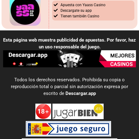
Apuesta con Yaass Casino
Descargate su app
Tienen también Casino
Esta página web muestra publicidad de apuestas. Por favor, haz
un uso responsable del juego.
Todos los derechos reservados. Prohibida su copia o
reproducción total o parcial sin autorización expresa por
escrito de
Descargar.app