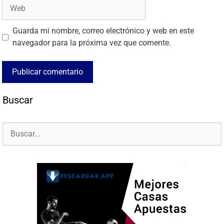
Guarda mi nombre, correo electrónico y web en este
navegador para la próxima vez que comente.
Buscar