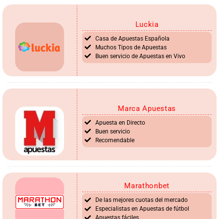
Luckia
Casa de Apuestas Española
Muchos Tipos de Apuestas
Buen servicio de Apuestas en Vivo
Marca Apuestas
Apuesta en Directo
Buen servicio
Recomendable
Marathonbet
De las mejores cuotas del mercado
Especialistas en Apuestas de fútbol
Apuestas fáciles