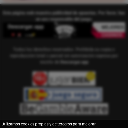
Esta página web muestra publicidad de apuestas. Por favor, haz
un uso responsable del juego.
Todos los derechos reservados. Prohibida su copia o
reproducción total o parcial sin autorización expresa por
escrito de
Descargar.app
Utilizamos cookies propias y de terceros para mejorar