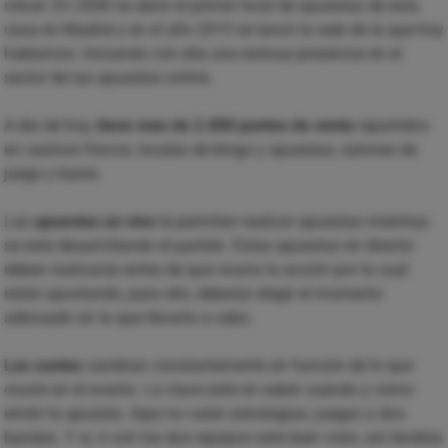
crecer. En 2008 se abrió el primer local de apuestas de esta
casa en Madrid y en el año 2013 se lanzó la web de la que hoy
hablamos. Iniciando con ella una exitosa presencia en el
sector de las apuestas online.
A día de hoy,
tiene más de 2.000 puntos de venta
repartidos
en casinos físicos, locales de bingo y apuestas, salones de
juego y bares.
Las
apuestas en vivo
te permiten realizar apuestas mientras
se está desarrollando el partido. Estas apuestas en directo
deben realizarse antes de que ocurra la acción por la cual
estás apostando, para ello, deberás elegir el momento
adecuado en la que llevarla a cabo.
Las cuotas
cambian constantemente en función de lo que
ocurre en el evento. La clave está en saber cuándo y cómo
emitir la apuesta. Aquí no valen estrategias, juegas a dos
bandas. Y sí, ir con los dos equipos está bien visto, así tendrás