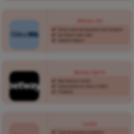
William Hill
De las casas de apuestas más antiguas
No tienen nada malo
Apuesta Seguro
Betway Sports
Muy Buenas Cuotas
Especialistas en Tenis y Fútbol
Pruébala
Luckia
Casa de Apuestas Española