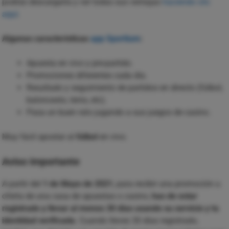
podrás descargarla y ver todas sus ventajas
haciendo clic
aquí
.
Algunas características
app Sportium
:
Apuesta en vivo y pre-partido.
Promociones diferentes cada día.
Resultado y seguimiento de partidos en directo (fútbol,
baloncesto, tenis, etc).
Pasa un buen rato jugando a sus juegos de casino.
Muy fácil apostar al
fútbol
en vivo.
Aviso importante
A partir del
1 de Mayo de 2021
, para recibir una promoción u
oferta de una casa de apuestas o casino,
has de estar
registrado y llevar al menos 30 días usando su servicio y tu
identidad verificada
. Cuando lleves 30 días registrado,