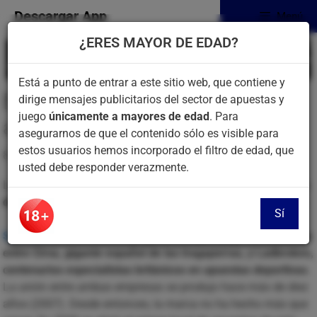
Descargar App
Menú
¿ERES MAYOR DE EDAD?
Está a punto de entrar a este sitio web, que contiene y
Bájate la app de Sportium y
dirige mensajes publicitarios del sector de apuestas y
juego
únicamente a mayores de edad
. Para
apuesta al fútbol en vivo
asegurarnos de que el contenido sólo es visible para
estos usuarios hemos incorporado el filtro de edad, que
8 febrero, 2024
por
Juan Antonio Camacho
usted debe responder verazmente.
La casa de apuestas
Sportium
permite
apostar a los partidos
del fútbol en vivo desde donde quieras con el móvil o tablet
.
Sí
Sportium
es una casa de juego online que
surge de la alianza
entre Cirsa, gigante español de las tragaperras, y Ladbrokes,
centenarios especialistas británicos en apuestas deportivas.
La unión entre ambas empresas se produjo hace más de diez
años (2007). Desde entonces, la marca no ha hecho más que