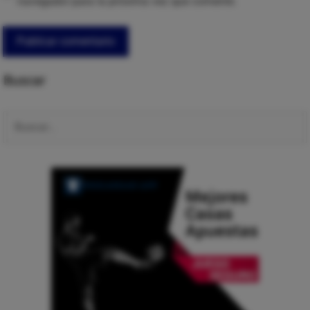
navegador para la próxima vez que comente.
Buscar