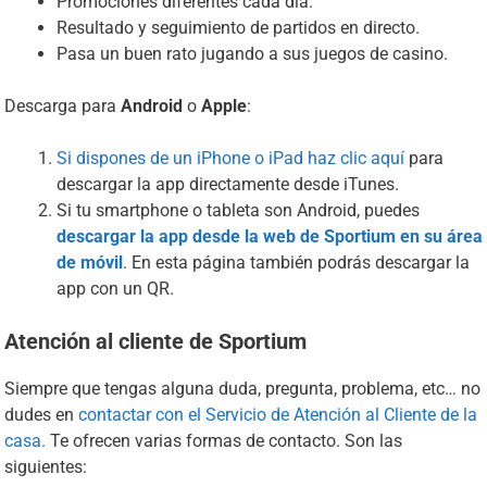
Promociones diferentes cada día.
Resultado y seguimiento de partidos en directo.
Pasa un buen rato jugando a sus juegos de casino.
Descarga para
Android
o
Apple
:
Si dispones de un iPhone o iPad haz clic aquí
para
descargar la app directamente desde iTunes.
Si tu smartphone o tableta son Android, puedes
descargar la app desde la web de Sportium en su área
de móvil
. En esta página también podrás descargar la
app con un QR.
Atención al cliente de Sportium
Siempre que tengas alguna duda, pregunta, problema, etc… no
dudes en
contactar con el Servicio de Atención al Cliente de la
casa.
Te ofrecen varias formas de contacto. Son las
siguientes: