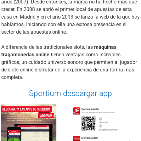
años (2007). Desde entonces, la marca no ha hecho más que
crecer. En 2008 se abrió el primer local de apuestas de esta
casa en Madrid y en el año 2013 se lanzó la web de la que hoy
hablamos. Iniciando con ella una exitosa presencia en el
sector de las apuestas online.
A diferencia de las tradicionales slots, las
máquinas
tragamonedas online
tienen ventajas como increíbles
gráficos, un cuidado universo sonoro que permiten al jugador
de slots online disfrutar de la experiencia de una forma más
completa.
Sportium descargar app