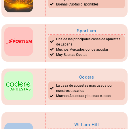
Buenas Cuotas disponibles
Sportium
Una de las principales casas de apuestas
de España
Muchos Mercados donde apostar
Muy Buenas Cuotas
Codere
La casa de apuestas más usada por
nuestros usuarios
Muchas Apuestas y buenas cuotas
William Hill