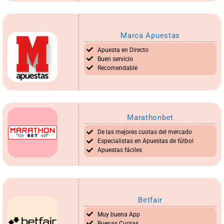
Marca Apuestas
Apuesta en Directo
Buen servicio
Recomendable
Marathonbet
De las mejores cuotas del mercado
Especialistas en Apuestas de fútbol
Apuestas fáciles
Betfair
Muy buena App
Buenas Cuotas