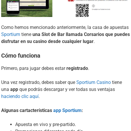
Como hemos mencionado anteriormente, la casa de apuestas
Sportium
tiene
una Slot de Bar llamada Corsarios que puedes
disfrutar en su casino desde cualquier lugar
.
Cómo funciona
Primero, para jugar debes estar
registrado
.
Una vez registrado, debes saber que
Sportium Casino
tiene
una
app
que podrás descargar y ver todas sus ventajas
haciendo clic aquí
.
Algunas cartacterísticas
app Sportium
:
Apuesta en vivo y pre-partido.