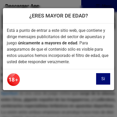
Descargar App
Menú
¿ERES MAYOR DE EDAD?
Está a punto de entrar a este sitio web, que contiene y
Bájate la app de Sportium y
dirige mensajes publicitarios del sector de apuestas y
juego
únicamente a mayores de edad
. Para
apuesta al Baloncesto en vivo
asegurarnos de que el contenido sólo es visible para
estos usuarios hemos incorporado el filtro de edad, que
10 octubre, 2023
por
Juan Antonio Camacho
usted debe responder verazmente.
La casa de apuestas
Sportium
permite
apostar a los partidos
del Baloncesto en vivo desde cualquier lugar con el móvil o
Sí
tablet
.
Sportium
es una casa de juego online que
surge de la alianza
entre Cirsa, gigante español de las tragaperras, y Ladbrokes,
centenarios especialistas británicos en apuestas deportivas.
La unión entre ambas empresas se produjo hace más de diez