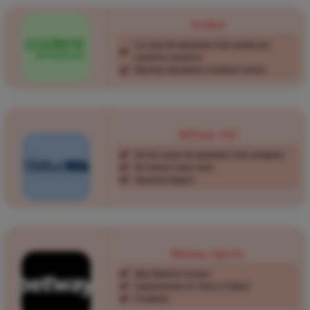
Codere
La casa de apuestas más usada por
nuestros usuarios
Muchas Apuestas y buenas cuotas
William Hill
De las casas de apuestas más antiguas
No tienen nada malo
Apuesta Seguro
Betway Sports
Muy Buenas Cuotas
Especialistas en Tenis y Fútbol
Pruébala