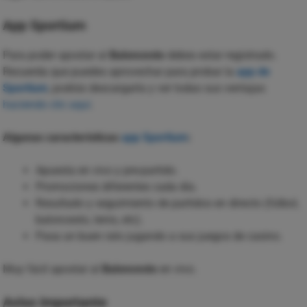
App Sportium
Para poder apostar al
Baloncesto
debes estar registrado.
Recuerda que puedes aprovechar para probar la
app de
Sportium
, podrás descargarla y ver todas sus ventajas
haciendo clic aquí
.
Algunas características
app Sportium
:
Apuesta en vivo y pre-partido.
Promociones diferentes cada día.
Resultado y seguimiento de partidos en directo (fútbol,
baloncesto, tenis, etc).
Pasa un buen rato jugando a sus juegos de casino.
Muy fácil apostar al
Baloncesto
en vivo.
Aviso importante