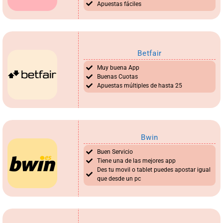
Apuestas fáciles
Betfair
Muy buena App
Buenas Cuotas
Apuestas múltiples de hasta 25
Bwin
Buen Servicio
Tiene una de las mejores app
Des tu movil o tablet puedes apostar igual
que desde un pc