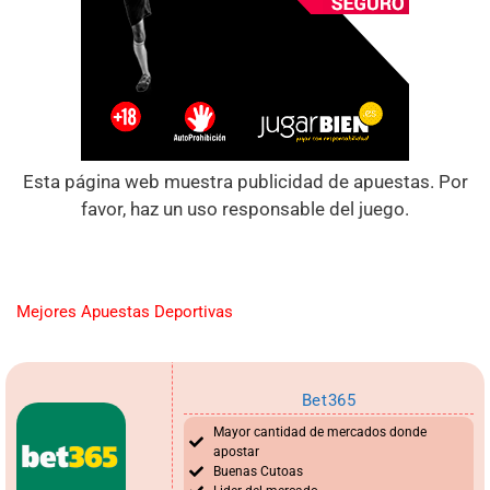
Esta página web muestra publicidad de apuestas. Por
favor, haz un uso responsable del juego.
Mejores Apuestas Deportivas
Bet365
Mayor cantidad de mercados donde
apostar
Buenas Cutoas