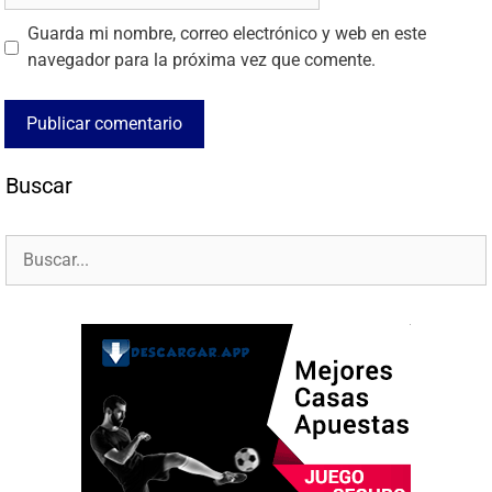
Guarda mi nombre, correo electrónico y web en este
navegador para la próxima vez que comente.
Buscar