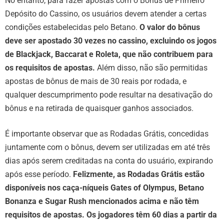
No entanto, para fazer apostas com o Bônus de Primeiro
Depósito do Cassino, os usuários devem atender a certas
condições estabelecidas pelo Betano.
O valor do bônus
deve ser apostado 30 vezes no cassino, excluindo os jogos
de Blackjack, Baccarat e Roleta, que não contribuem para
os requisitos de apostas.
Além disso, não são permitidas
apostas de bônus de mais de 30 reais por rodada, e
qualquer descumprimento pode resultar na desativação do
bônus e na retirada de quaisquer ganhos associados.
É importante observar que as Rodadas Grátis, concedidas
juntamente com o bônus, devem ser utilizadas em até três
dias após serem creditadas na conta do usuário, expirando
após esse período.
Felizmente, as Rodadas Grátis estão
disponíveis nos caça-níqueis Gates of Olympus, Betano
Bonanza e Sugar Rush mencionados acima e não têm
requisitos de apostas. Os jogadores têm 60 dias a partir da