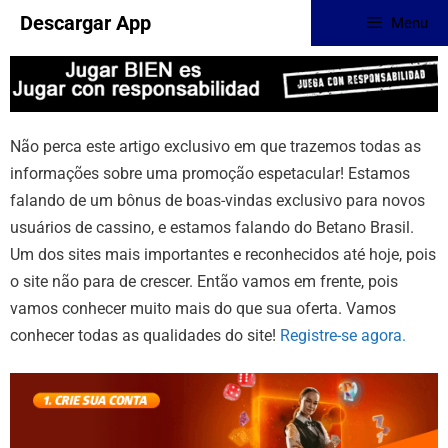
Descargar App
Menu
Não perca este artigo exclusivo em que trazemos todas as
informações sobre uma promoção espetacular! Estamos
falando de um bônus de boas-vindas exclusivo para novos
usuários de cassino, e estamos falando do Betano Brasil.
Um dos sites mais importantes e reconhecidos até hoje, pois
o site não para de crescer. Então vamos em frente, pois
vamos conhecer muito mais do que sua oferta. Vamos
conhecer todas as qualidades do site!
Registre-se agora.