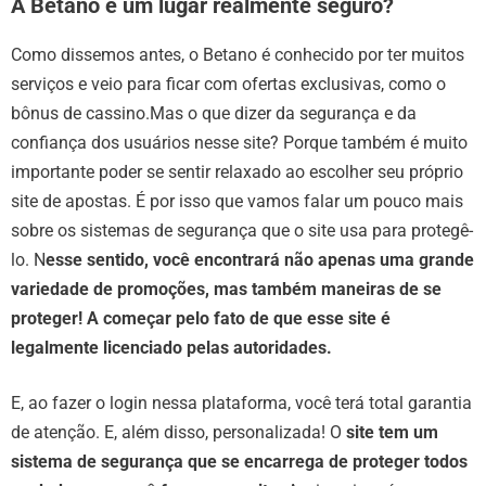
A Betano é um lugar realmente seguro?
Como dissemos antes, o Betano é conhecido por ter muitos
serviços e veio para ficar com ofertas exclusivas, como o
bônus de cassino.Mas o que dizer da segurança e da
confiança dos usuários nesse site? Porque também é muito
importante poder se sentir relaxado ao escolher seu próprio
site de apostas. É por isso que vamos falar um pouco mais
sobre os sistemas de segurança que o site usa para protegê-
lo. N
esse sentido, você encontrará não apenas uma grande
variedade de promoções, mas também maneiras de se
proteger! A começar pelo fato de que esse site é
legalmente licenciado pelas autoridades.
E, ao fazer o login nessa plataforma, você terá total garantia
de atenção. E, além disso, personalizada! O
site tem um
sistema de segurança que se encarrega de proteger todos