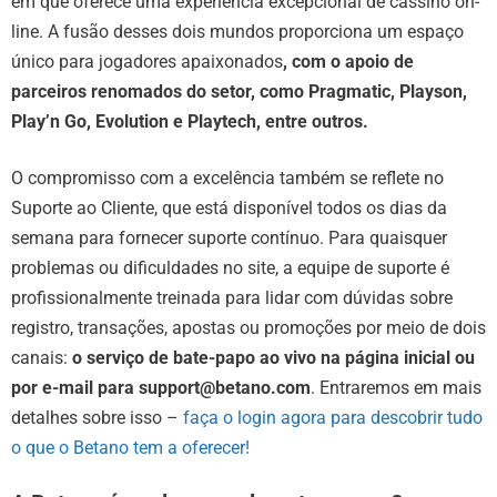
em que oferece uma experiência excepcional de cassino on-
line. A fusão desses dois mundos proporciona um espaço
único para jogadores apaixonados
, com o apoio de
parceiros renomados do setor, como Pragmatic, Playson,
Play’n Go, Evolution e Playtech, entre outros.
O compromisso com a excelência também se reflete no
Suporte ao Cliente, que está disponível todos os dias da
semana para fornecer suporte contínuo. Para quaisquer
problemas ou dificuldades no site, a equipe de suporte é
profissionalmente treinada para lidar com dúvidas sobre
registro, transações, apostas ou promoções por meio de dois
canais:
o serviço de bate-papo ao vivo na página inicial ou
por e-mail para support@betano.com
. Entraremos em mais
detalhes sobre isso –
faça o login agora para descobrir tudo
o que o Betano tem a oferecer!