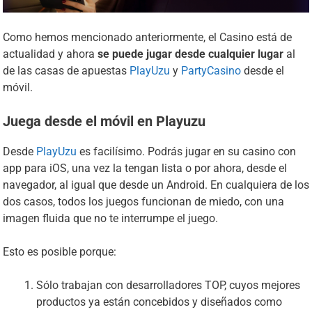
Como hemos mencionado anteriormente, e
l Casino está de
actualidad y ahora
se puede jugar desde cualquier lugar
al
de las casas de apuestas
PlayUzu
y
PartyCasino
desde el
móvil.
Juega desde el móvil en Playuzu
Desde
PlayUzu
es facilísimo. Podrás jugar en su casino con
app para iOS, una vez la tengan lista o por ahora, desde el
navegador, al igual que desde un Android. En cualquiera de los
dos casos, todos los juegos funcionan de miedo, con una
imagen fluida que no te interrumpe el juego.
Esto es posible porque:
Sólo trabajan con desarrolladores TOP, cuyos mejores
productos ya están concebidos y diseñados como