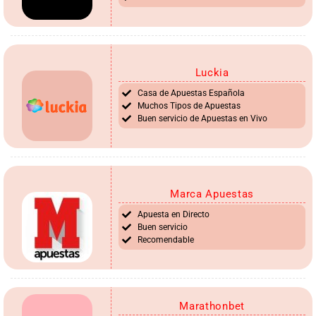
Luckia
Casa de Apuestas Española
Muchos Tipos de Apuestas
Buen servicio de Apuestas en Vivo
Marca Apuestas
Apuesta en Directo
Buen servicio
Recomendable
Marathonbet