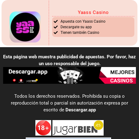
Yaass Casino
Apuesta con Yaass Casino
Descargate su app
Tienen también Casino
Esta página web muestra publicidad de apuestas. Por favor, haz
un uso responsable del juego.
Todos los derechos reservados. Prohibida su copia o
reproducción total o parcial sin autorización expresa por
escrito de
Descargar.app