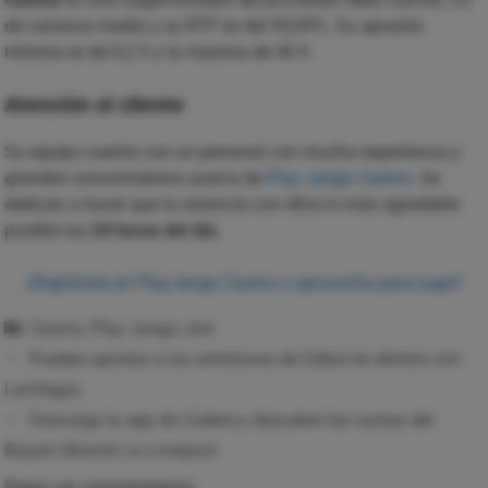
de varianza media y su RTP es del 95,09%. Su apuesta
mínima es de 0,2 € y la máxima de 40 €.
Atención al cliente
Su equipo cuenta con un personal con mucha experiencia y
grandes conocimientos acerca de
Play Jango Casino
. Se
dedican a hacer que tu estancia con ellos lo más agradable
posible las
24 horas del día
.
¡Regístrate en PlayJango Casino y aprovecha para jugar!
Casino
,
Play Jango
,
slot
Puedes apostar a los amistosos de fútbol en directo con
LeoVegas
Descarga la app de Codere y descubre las cuotas del
Bayern Munich vs Liverpool