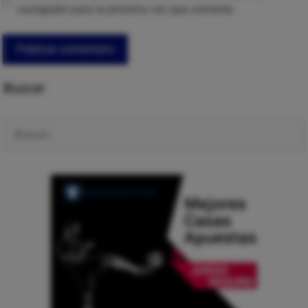
navegador para la próxima vez que comente.
Buscar