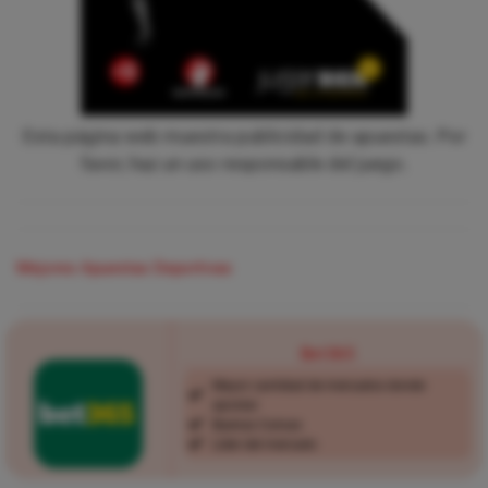
Esta página web muestra publicidad de apuestas. Por
favor, haz un uso responsable del juego.
Mejores Apuestas Deportivas
Bet365
Mayor cantidad de mercados donde
apostar
Buenas Cutoas
Lider del mercado