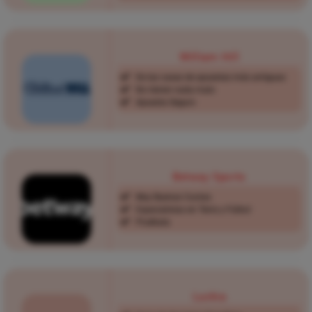
William Hill
De las casas de apuestas más antiguas
No tienen nada malo
Apuesta Seguro
Betway Sports
Muy Buenas Cuotas
Especialistas en Tenis y Fútbol
Pruébala
Luckia