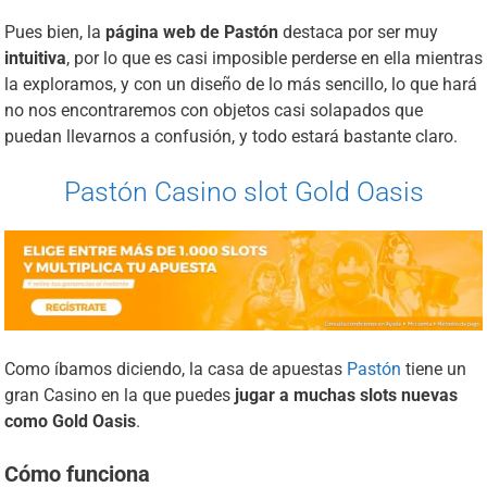
Pues bien, la
página web de Pastón
destaca por ser muy
intuitiva
, por lo que es casi imposible perderse en ella mientras
la exploramos, y con un diseño de lo más sencillo, lo que hará
no nos encontraremos con objetos casi solapados que
puedan llevarnos a confusión, y todo estará bastante claro.
Pastón Casino slot Gold Oasis
Como íbamos diciendo, la casa de apuestas
Pastón
tiene un
gran Casino en la que puedes
jugar a muchas slots nuevas
como Gold Oasis
.
Cómo funciona