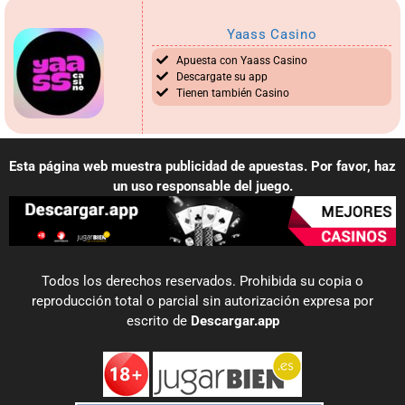
Yaass Casino
Apuesta con Yaass Casino
Descargate su app
Tienen también Casino
Esta página web muestra publicidad de apuestas. Por favor, haz
un uso responsable del juego.
Todos los derechos reservados. Prohibida su copia o
reproducción total o parcial sin autorización expresa por
escrito de
Descargar.app