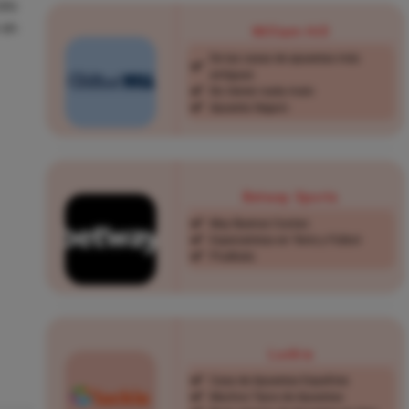
sto
 en
William Hill
De las casas de apuestas más
antiguas
No tienen nada malo
Apuesta Seguro
Betway Sports
Muy Buenas Cuotas
Especialistas en Tenis y Fútbol
Pruébala
Luckia
Casa de Apuestas Española
Muchos Tipos de Apuestas