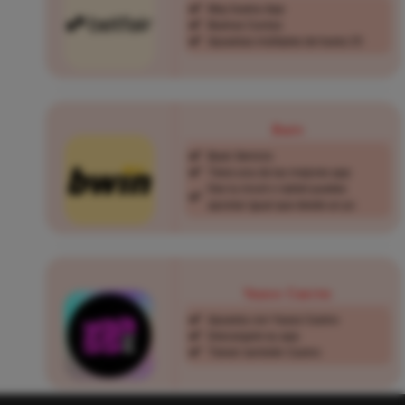
Muy buena App
Buenas Cuotas
Apuestas múltiples de hasta 25
Bwin
Buen Servicio
Tiene una de las mejores app
Des tu movil o tablet puedes
apostar igual que desde un pc
Yaass Casino
Apuesta con Yaass Casino
Descargate su app
Tienen también Casino