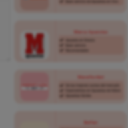
Buen servicio de Apuestas en Vivo
Marca Apuestas
Apuesta en Directo
Buen servicio
Recomendable
Marathonbet
De las mejores cuotas del mercado
Especialistas en Apuestas de fútbol
Apuestas fáciles
Betfair