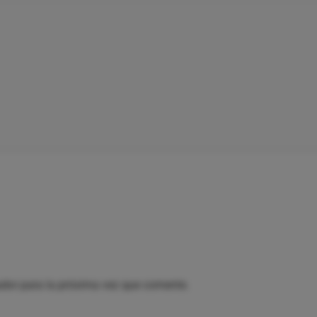
ador para la próxima vez que comente.