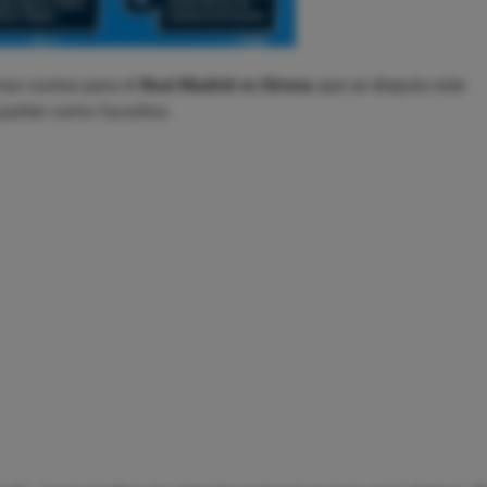
nas cuotas para el
Real Madrid vs Girona
que se disputa este
 parten como favoritos.