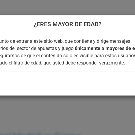
¿ERES MAYOR DE EDAD?
ón para el Real Madrid vs
unto de entrar a este sitio web, que contiene y dirige mensajes
arios del sector de apuestas y juego
únicamente a mayores de 
gurarnos de que el contenido sólo es visible para estos usuari
ado el filtro de edad, que usted debe responder verazmente.
 Madrid vs Girona
que se disputa este sábado (10 de febrero de
r con los siguientes requisitos: