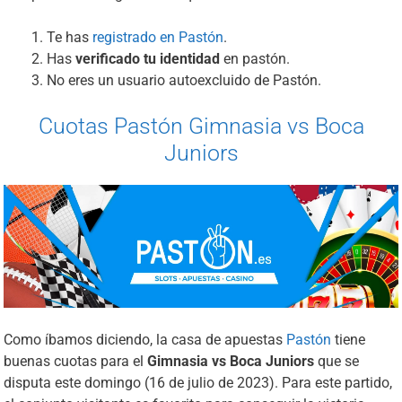
Te has
registrado en Pastón
.
Has
verificado tu identidad
en pastón.
No eres un usuario autoexcluido de Pastón.
Cuotas Pastón Gimnasia vs Boca
Juniors
Como íbamos diciendo, la casa de apuestas
Pastón
tiene
buenas cuotas para el
Gimnasia vs Boca Juniors
que se
disputa este domingo (16 de julio de 2023). Para este partido,