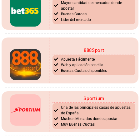
Mayor cantidad de mercados donde
apostar
Buenas Cutoas
Lider del mercado
888Sport
Apuesta Fácilmente
Web y aplicación sencilla
Buenas Cuotas disponibles
Sportium
Una de las principales casas de apuestas
de España
Muchos Mercados donde apostar
Muy Buenas Cuotas