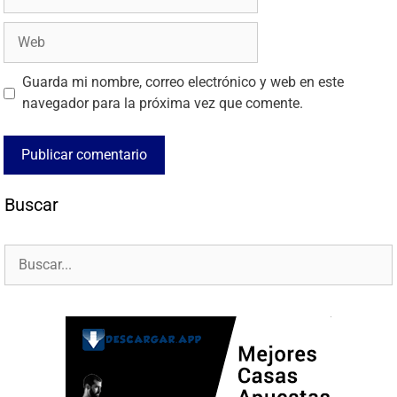
Guarda mi nombre, correo electrónico y web en este
navegador para la próxima vez que comente.
Buscar