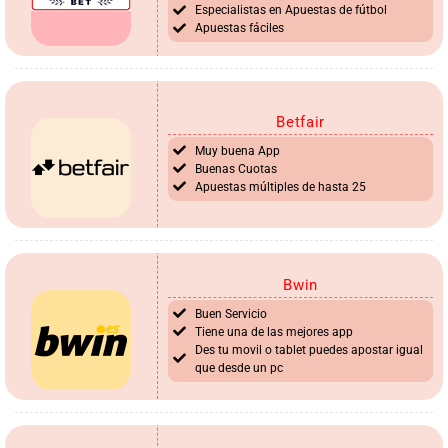
Especialistas en Apuestas de fútbol
Apuestas fáciles
Betfair
Muy buena App
Buenas Cuotas
Apuestas múltiples de hasta 25
Bwin
Buen Servicio
Tiene una de las mejores app
Des tu movil o tablet puedes apostar igual
que desde un pc