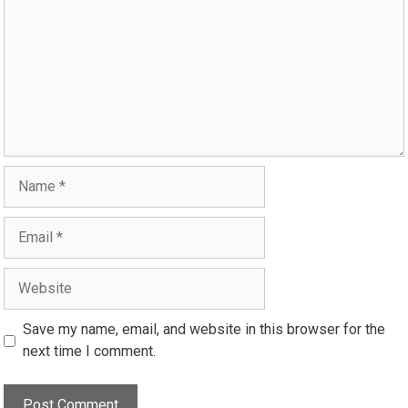
Name
Email
Website
Save my name, email, and website in this browser for the
next time I comment.