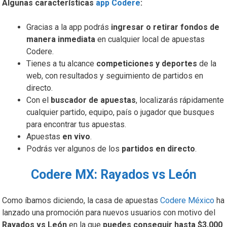
Algunas características
app Codere
:
Gracias a la app podrás
ingresar o retirar fondos de
manera inmediata
en cualquier local de apuestas
Codere.
Tienes a tu alcance
competiciones y deportes
de la
web, con resultados y seguimiento de partidos en
directo.
Con el
buscador de apuestas
, localizarás rápidamente
cualquier partido, equipo, país o jugador que busques
para encontrar tus apuestas.
Apuestas
en vivo
.
Podrás ver algunos de los
partidos en directo
.
Codere MX: Rayados vs León
Como íbamos diciendo, la casa de apuestas
Codere México
ha
lanzado una promoción para nuevos usuarios con motivo del
Rayados vs León
en la que
puedes conseguir hasta $3,000