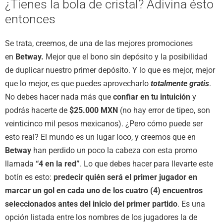
¿Tienes la bola de cristal? Adivina ésto
entonces
Se trata, creemos, de una de las mejores promociones
en
Betway.
Mejor que el bono sin depósito y la posibilidad
de duplicar nuestro primer depósito. Y lo que es mejor, mejor
que lo mejor, es que puedes aprovecharlo
totalmente gratis
.
No debes hacer nada más que
confiar en tu intuición
y
podrás hacerte de
$25.000 MXN
(no hay error de tipeo, son
veinticinco mil pesos mexicanos). ¿Pero cómo puede ser
esto real? El mundo es un lugar loco, y creemos que en
Betway
han perdido un poco la cabeza con esta promo
llamada
“4 en la red”
. Lo que debes hacer para llevarte este
botín es esto:
predecir quién será el primer jugador en
marcar un gol en cada uno de los cuatro (4) encuentros
seleccionados antes del inicio del primer partido
. Es una
opción listada entre los nombres de los jugadores la de