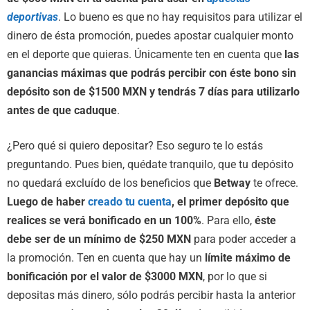
deportivas
. Lo bueno es que no hay requisitos para utilizar el
dinero de ésta promoción, puedes apostar cualquier monto
en el deporte que quieras. Únicamente ten en cuenta que
las
ganancias máximas que podrás percibir con éste bono sin
depósito son de $1500 MXN y tendrás 7 días para utilizarlo
antes de que caduque
.
¿Pero qué si quiero depositar? Eso seguro te lo estás
preguntando. Pues bien, quédate tranquilo, que tu depósito
no quedará excluído de los beneficios que
Betway
te ofrece.
Luego de haber
creado tu cuenta
, el primer depósito que
realices se verá bonificado en un 100%
. Para ello,
éste
debe ser de un mínimo de $250 MXN
para poder acceder a
la promoción. Ten en cuenta que hay un
límite máximo de
bonificación por el valor de $3000 MXN
, por lo que si
depositas más dinero, sólo podrás percibir hasta la anterior