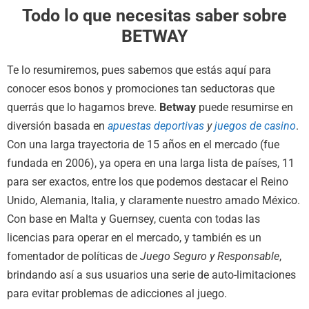
Todo lo que necesitas saber sobre
BETWAY
Te lo resumiremos, pues sabemos que estás aquí para
conocer esos bonos y promociones tan seductoras que
querrás que lo hagamos breve.
Betway
puede resumirse en
diversión basada en
apuestas deportivas
y
juegos de casino
.
Con una larga trayectoria de 15 años en el mercado (fue
fundada en 2006), ya opera en una larga lista de países, 11
para ser exactos, entre los que podemos destacar el Reino
Unido, Alemania, Italia, y claramente nuestro amado México.
Con base en Malta y Guernsey, cuenta con todas las
licencias para operar en el mercado, y también es un
fomentador de políticas de
Juego Seguro y Responsable
,
brindando así a sus usuarios una serie de auto-limitaciones
para evitar problemas de adicciones al juego.