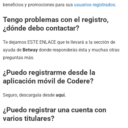
beneficios y promociones para sus
usuarios registrados.
Tengo problemas con el registro,
¿dónde debo contactar?
Te dejamos ESTE ENLACE que te llevará a la sección de
ayuda de
Betway
donde responderás ésta y muchas otras
preguntas más.
¿Puedo registrarme desde la
aplicación móvil de Codere?
Seguro, descargala desde
aquí.
¿Puedo registrar una cuenta con
varios titulares?