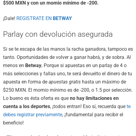
$500 MXN y con un momio mínimo de -200.
¡Dale!
REGISTRATE EN
BETWAY
Parlay con devolución asegurada
Si se te escapa de las manos la racha ganadora, tampoco es
tanto. Oportunidades de volver a ganar habrá, y de sobra. Al
menos en
Betway.
Porque si apuestas en un parlay de 4 o
más selecciones y fallas uno, te será devuelto el dinero de tu
apuesta en forma de
apuestas gratis
hasta un máximo de
$250 MXN. El momio mínimo es de -200, o 1.5 por selección.
Lo bueno es ésta oferta es que
no hay limitaciones en
cuenta a los deportes
, ¡todos entran! Eso sí, recuerda que
te
debes registrar previamente
, ¡fundamental para recibir el
beneficio!