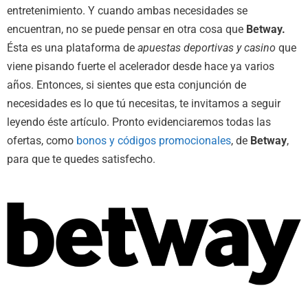
entretenimiento. Y cuando ambas necesidades se
encuentran, no se puede pensar en otra cosa que
Betway.
Ésta es una plataforma de
apuestas deportivas y casino
que
viene pisando fuerte el acelerador desde hace ya varios
años. Entonces, si sientes que esta conjunción de
necesidades es lo que tú necesitas, te invitamos a seguir
leyendo éste artículo. Pronto evidenciaremos todas las
ofertas, como
bonos y códigos promocionales
, de
Betway
,
para que te quedes satisfecho.