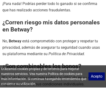
¡Para nada! Podrías perder todo lo ganado si se confirma
que has realizado acciones fraudulentas.
¿Corren riesgo mis datos personales
en Betway?
No,
Betway
está comprometido con proteger y respetar tu
privacidad, además de asegurar tu seguridad cuando usas
su plataforma mediante su
Política de Privacidad.
¿Son combinables los bonos?
Utilizamos cookies propias y de terceros para mejorar
nuestros servicios. Vea nuestra Política de cookies para
Acepto
No, cada bono solamente podrá ser utilizado en su sección
más información. Si continua navegando entendemos que
específica debido a sus condiciones individuales.
consiente su utilización.
Buscar