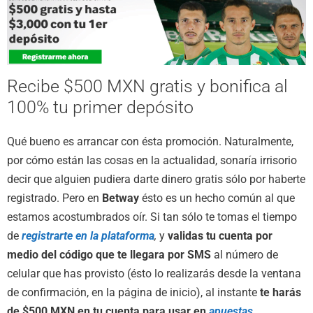
Recibe $500 MXN gratis y bonifica al
100% tu primer depósito
Qué bueno es arrancar con ésta promoción. Naturalmente,
por cómo están las cosas en la actualidad, sonaría irrisorio
decir que alguien pudiera darte dinero gratis sólo por haberte
registrado. Pero en
Betway
ésto es un hecho común al que
estamos acostumbrados oír. Si tan sólo te tomas el tiempo
de
registrarte en la plataforma
,
y
validas tu cuenta por
medio del código que te llegara por SMS
al número de
celular que has provisto (ésto lo realizarás desde la ventana
de confirmación, en la página de inicio), al instante
te harás
de $500 MXN en tu cuenta para usar en
apuestas