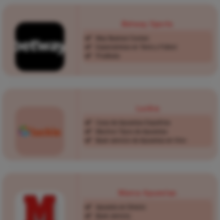
Betway Sports
Muy Buenas Cuotas
Especialistas en Tenis y Fútbol
Pruébala
Luckia
Casa de Apuestas Española
Muchos Tipos de Apuestas
Buen servicio de Apuestas en Vivo
Marca Apuestas
Apuesta en Directo
Buen servicio