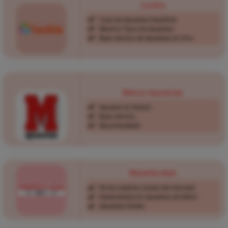
Luckia
Casa de Apuestas Española
Muchos Tipos de Apuestas
Buen servicio de Apuestas en Vivo
Marca Apuestas
Apuesta en Directo
Buen servicio
Recomendable
Marathonbet
De las mejores cuotas del mercado
Especialistas en Apuestas de fútbol
Apuestas fáciles