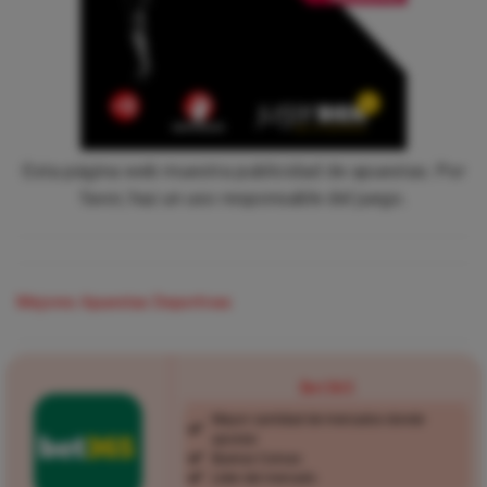
Esta página web muestra publicidad de apuestas. Por
favor, haz un uso responsable del juego.
Mejores Apuestas Deportivas
Bet365
Mayor cantidad de mercados donde
apostar
Buenas Cutoas
Lider del mercado