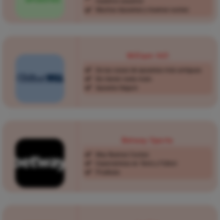
nuestros usuarios
Muchas Apuestas y buenas cuotas
William Hill
De las casas de apuestas más antiguas
No tienen nada malo
Apuesta Seguro
Betway Sports
Muy Buenas Cuotas
Especialistas en Tenis y Fútbol
Pruébala