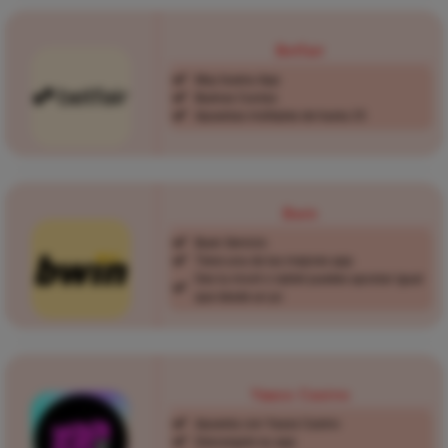
Betfair
Muy buena App
Buenas Cuotas
Apuestas múltiples de hasta 25
Bwin
Buen Servicio
Tiene una de las mejores app
Des tu movil o tablet puedes apostar igual
que desde un pc
Yaass Casino
Apuesta con Yaass Casino
Descargate su app