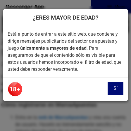
Descargar App
Menú
¿ERES MAYOR DE EDAD?
Está a punto de entrar a este sitio web, que contiene y
Apuesta a la Serie A en vivo con
dirige mensajes publicitarios del sector de apuestas y
juego
únicamente a mayores de edad
. Para
MarcaApuestas desde tu móvil
asegurarnos de que el contenido sólo es visible para
estos usuarios hemos incorporado el filtro de edad, que
23 febrero, 2024
por
Juan Antonio Camacho
usted debe responder verazmente.
La casa de apuestas
MarcaApuestas
ofrece la posibilidad de
apostar a los partidos de la
Serie A en vivo desde donde te
Sí
de la gana
.
Cómo registrarse en MarcaApuestas
Entra en la
web de MarcaApuestas
y crea una cuenta
de usuario. Hacerlo es tremendamente sencillo y no