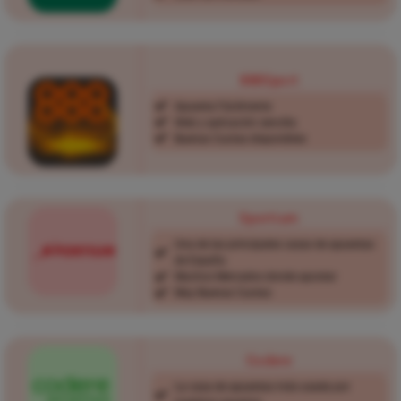
888Sport
Apuesta Fácilmente
Web y aplicación sencilla
Buenas Cuotas disponibles
Sportium
Una de las principales casas de apuestas
de España
Muchos Mercados donde apostar
Muy Buenas Cuotas
Codere
La casa de apuestas más usada por