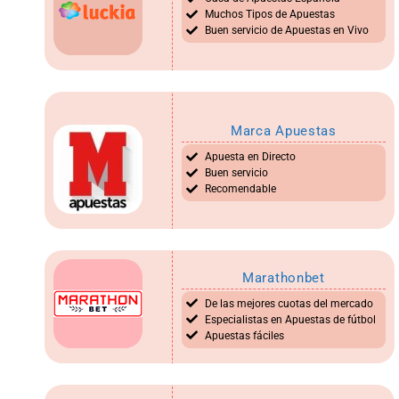
Muchos Tipos de Apuestas
Buen servicio de Apuestas en Vivo
Marca Apuestas
Apuesta en Directo
Buen servicio
Recomendable
Marathonbet
De las mejores cuotas del mercado
Especialistas en Apuestas de fútbol
Apuestas fáciles