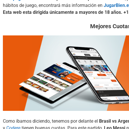
hábitos de juego, encontrará más información en
JugarBien.e
Esta web esta dirigida únicamente a mayores de 18 años. +1
Mejores Cuotas
Como íbamos diciendo, t
enemos por delante el
Brasil vs Arge
y
Codere
tienen buenas cuotas. Para este partido,
Leo Messi
p