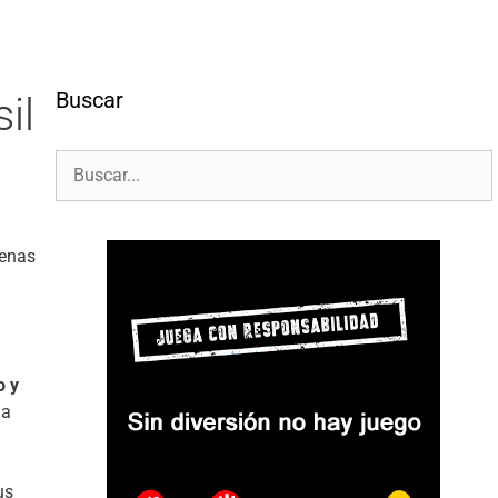
Buscar
il
uenas
o y
la
us