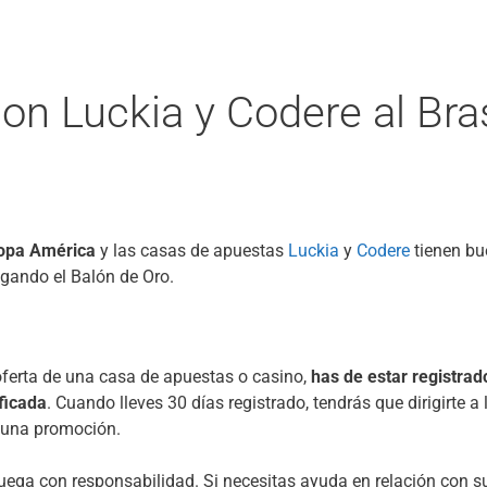
on Luckia y Codere al Bras
Copa América
y las casas de apuestas
Luckia
y
Codere
tienen b
gando el Balón de Oro.
 oferta de una casa de apuestas o casino,
has de estar registrad
ificada
. Cuando lleves 30 días registrado, tendrás que dirigirte a 
guna promoción.
 juega con responsabilidad. Si necesitas ayuda en relación con s