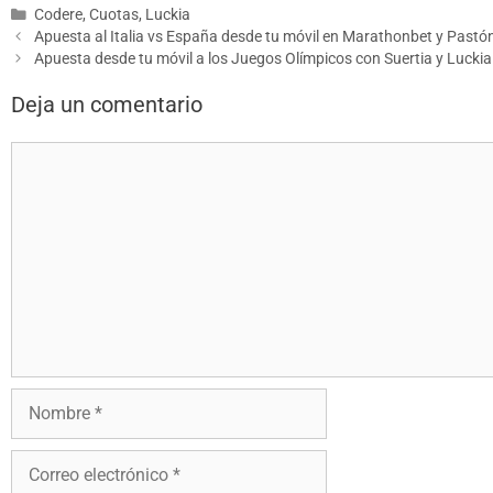
Codere
,
Cuotas
,
Luckia
Apuesta al Italia vs España desde tu móvil en Marathonbet y Pastó
Apuesta desde tu móvil a los Juegos Olímpicos con Suertia y Luckia
Deja un comentario