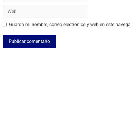
Guarda mi nombre, correo electrónico y web en este naveg