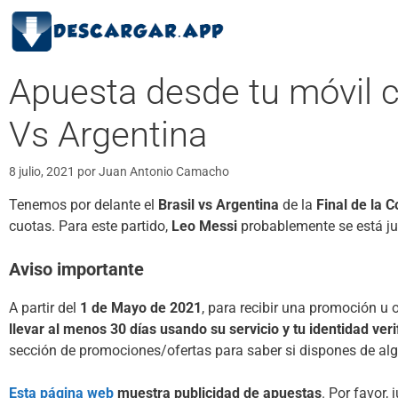
Apuesta desde tu móvil c
Vs Argentina
8 julio, 2021
por
Juan Antonio Camacho
Tenemos por delante el
Brasil vs Argentina
de la
Final de la 
cuotas. Para este partido,
Leo Messi
probablemente se está ju
Aviso importante
A partir del
1 de Mayo de 2021
, para recibir una promoción u
llevar al menos 30 días usando su servicio y tu identidad ver
sección de promociones/ofertas para saber si dispones de al
Esta página web
muestra publicidad de apuestas
. Por favor,