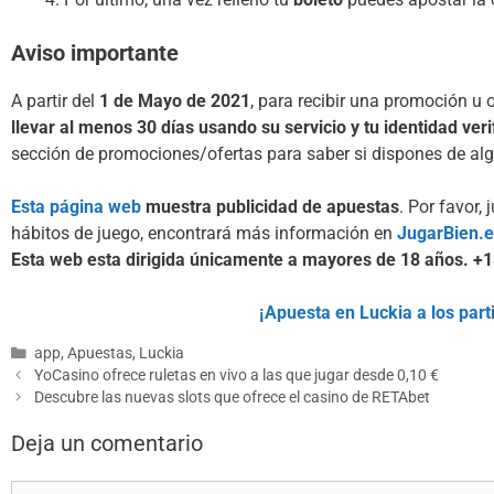
Aviso importante
A partir del
1 de Mayo de 2021
, para recibir una promoción u
llevar al menos 30 días usando su servicio y tu identidad ver
sección de promociones/ofertas para saber si dispones de al
Esta página web
muestra publicidad de apuestas
. Por favor,
hábitos de juego, encontrará más información en
JugarBien.e
Esta web esta dirigida únicamente a mayores de 18 años. +1
¡Apuesta en Luckia a los par
app
,
Apuestas
,
Luckia
YoCasino ofrece ruletas en vivo a las que jugar desde 0,10 €
Descubre las nuevas slots que ofrece el casino de RETAbet
Deja un comentario