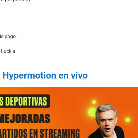
de pago.
 Luckia.
a Hypermotion en vivo