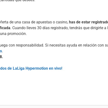
 oferta de una casa de apuestas o casino,
has de estar registrad
ificada
. Cuando lleves 30 días registrado, tendrás que dirigirte a 
guna promoción.
 juega con responsabilidad. Si necesitas ayuda en relación con s
s
.
8.
tidos de LaLiga Hypermotion en vivo!