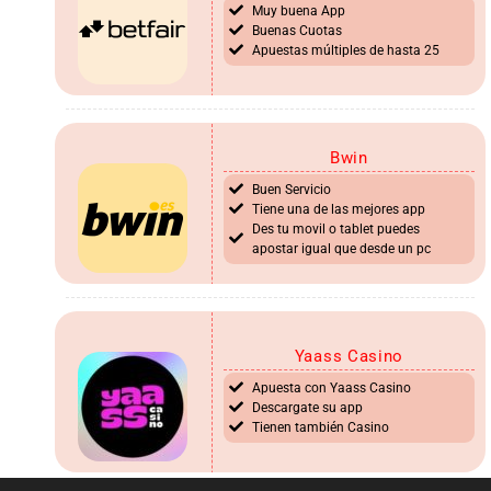
Muy buena App
Buenas Cuotas
Apuestas múltiples de hasta 25
Bwin
Buen Servicio
Tiene una de las mejores app
Des tu movil o tablet puedes
apostar igual que desde un pc
Yaass Casino
Apuesta con Yaass Casino
Descargate su app
Tienen también Casino