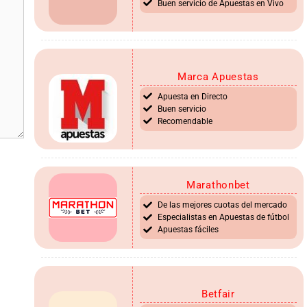
Buen servicio de Apuestas en Vivo
Marca Apuestas
Apuesta en Directo
Buen servicio
Recomendable
Marathonbet
De las mejores cuotas del mercado
Especialistas en Apuestas de fútbol
Apuestas fáciles
Betfair