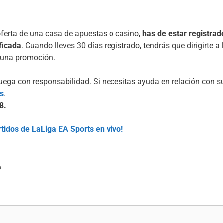
 oferta de una casa de apuestas o casino,
has de estar registrad
ificada
. Cuando lleves 30 días registrado, tendrás que dirigirte a 
guna promoción.
 juega con responsabilidad. Si necesitas ayuda en relación con s
s
.
8.
rtidos de LaLiga EA Sports en vivo!
o