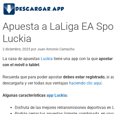
Apuesta a LaLiga EA Spor
Luckia
2 diciembre, 2023
por
Juan Antonio Camacho
La casa de apuestas
Luckia
tiene una app con la que
apostar 
con el móvil o tablet
.
Recuerda que para poder apostar
debes estar registrado
, si 
descargarla y ver todas sus ventajas
haciendo clic aquí
.
Algunas características
app Luckia
:
Disfruta de las mejores retransmisiones deportivas en 
Podrás cerrar tus apuestas (simple, combinada, en vivo 