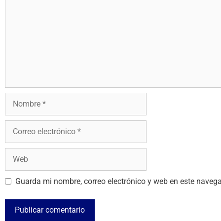
Guarda mi nombre, correo electrónico y web en este naveg