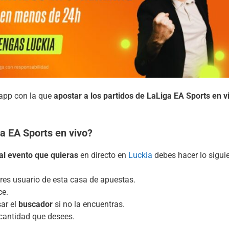
app con la que
apostar a los partidos de LaLiga EA Sports en v
a EA Sports en vivo?
al evento que quieras
en directo en
Luckia
debes hacer lo siguie
res usuario de esta casa de apuestas.
ce.
sar el
buscador
si no la encuentras.
cantidad que desees.