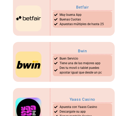
Betfair
Muy buena App
Buenas Cuotas
Apuestas múltiples de hasta 25
Bwin
Buen Servicio
Tiene una de las mejores app
Des tu movil o tablet puedes
apostar igual que desde un pc
Yaass Casino
Apuesta con Yaass Casino
Descargate su app