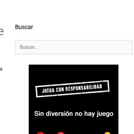
Buscar
e
as