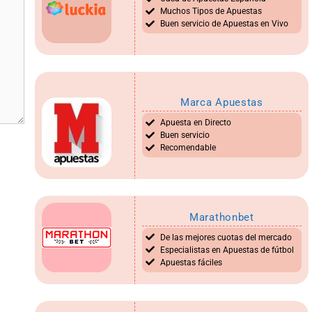
Muchos Tipos de Apuestas
Buen servicio de Apuestas en Vivo
Marca Apuestas
Apuesta en Directo
Buen servicio
Recomendable
Marathonbet
De las mejores cuotas del mercado
Especialistas en Apuestas de fútbol
Apuestas fáciles