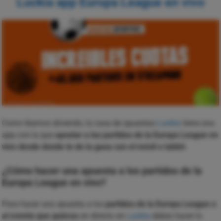
Luckia app Europa League en vivo
Como íbamos diciendo, la casa de apuestas
Luckia
tiene una
app con la que
apostar a los partidos de la Europa League en
vivo desde donde te de la gana con el móvil o tablet
.
¿Cómo hacer una apuesta a los partidos de la
Europa League en vivo?
Para hacer una apuesta a los
partidos de la Europa League o
al evento que quieras
en directo en
Luckia
debes hacer lo