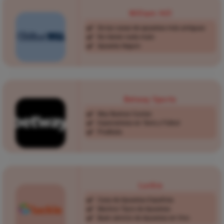
William Hill
De las casas de apuestas más antiguas
No tienen nada malo
Apuesta Seguro
Betway Sports
Muy Buenas Cuotas
Especialistas en Tenis y Fútbol
Pruébala
Luckia
Casa de Apuestas Española
Muchos Tipos de Apuestas
Buen servicio de Apuestas en Vivo