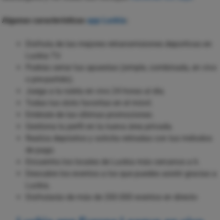
Algunas características
app Luckia
:
Disfruta de las mejores retransmisiones deportivas en
Luckia TV.
Podrás cerrar tus apuestas (simple, combinada, en vivo
o pre-partido).
Juega a la ruleta en vivo 24 horas al día.
Todas tus slots favoritas en el móvil.
Entérate de las últimas promociones.
Gestiona tu perfil en la nueva área privada.
Realiza depósitos y solicita retiradas con tus métodos
de pago.
Encuentra los locales de Luckia más cercanos a ti.
Descubre los eventos a los que puedes asistir gracias a
Luckia.
Disfrutarás de más de 200.000 eventos en directo