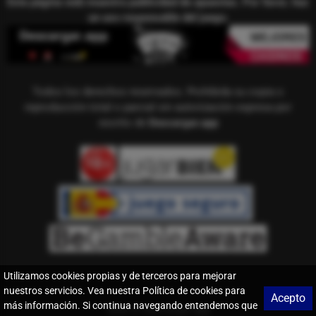
Esta página web muestra publicidad de apuestas. Por favor, haz
un uso responsable del juego.
Todos los derechos reservados. Prohibida su copia o
reproducción total o parcial sin autorización expresa por
escrito de
Descargar.app
Utilizamos cookies propias y de terceros para mejorar
nuestros servicios. Vea nuestra Política de cookies para
Acepto
más información. Si continua navegando entendemos que
2026 © Descargar.app