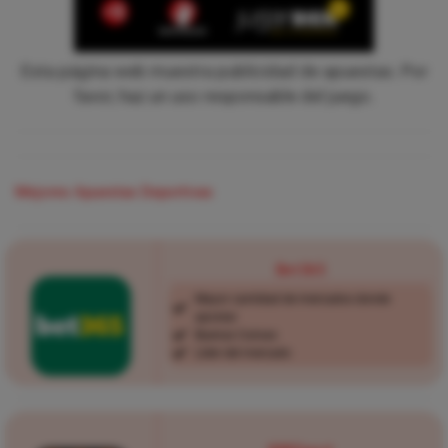
Esta página web muestra publicidad de apuestas. Por
favor, haz un uso responsable del juego.
Mejores Apuestas Deportivas
Bet365
Mayor cantidad de mercados donde
apostar
Buenas Cutoas
Lider del mercado