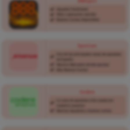
888Sport
Apuesta Fácilmente
Web y aplicación sencilla
Buenas Cuotas disponibles
Sportium
Una de las principales casas de apuestas
de España
Muchos Mercados donde apostar
Muy Buenas Cuotas
Codere
La casa de apuestas más usada por
nuestros usuarios
Muchas Apuestas y buenas cuotas