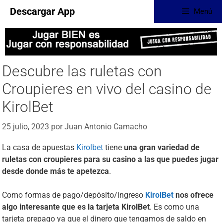
Descargar App
Menú
Descubre las ruletas con
Croupieres en vivo del casino de
KirolBet
25 julio, 2023
por
Juan Antonio Camacho
La casa de apuestas
Kirolbet
tiene
una gran variedad de
ruletas con croupieres para su casino a las que puedes jugar
desde donde más te apetezca
.
Como formas de pago/depósito/ingreso
KirolBet
nos ofrece
algo interesante que es la tarjeta KirolBet
. Es como una
tarjeta prepago ya que el dinero que tengamos de saldo en