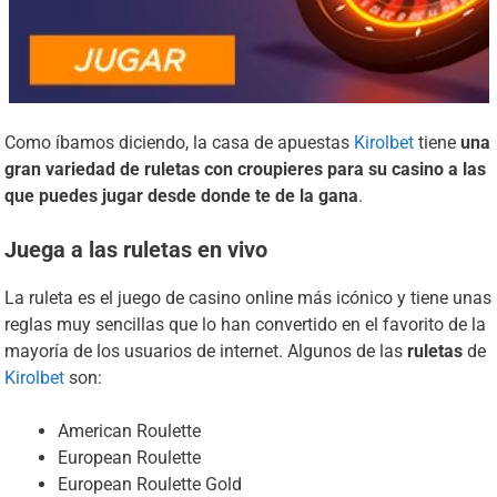
Como íbamos diciendo, la casa de apuestas
Kirolbet
tiene
una
gran variedad de ruletas con croupieres para su casino a las
que puedes jugar desde donde te de la gana
.
Juega a las ruletas en vivo
La ruleta es el juego de casino online más icónico y tiene unas
reglas muy sencillas que lo han convertido en el favorito de la
mayoría de los usuarios de internet. Algunos de las
ruletas
de
Kirolbet
son:
American Roulette
European Roulette
European Roulette Gold