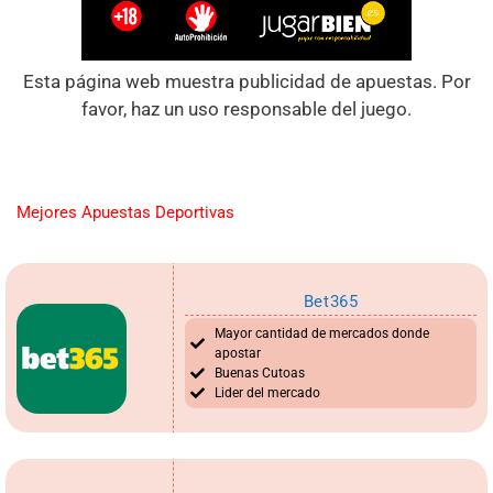
Esta página web muestra publicidad de apuestas. Por
favor, haz un uso responsable del juego.
Mejores Apuestas Deportivas
Bet365
Mayor cantidad de mercados donde
apostar
Buenas Cutoas
Lider del mercado