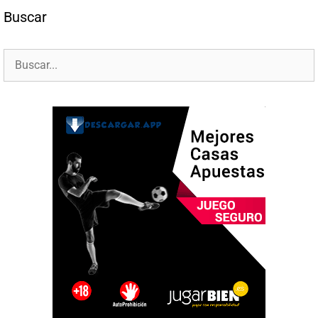
Buscar