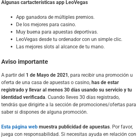
Algunas cartacterísticas app LeoVegas
App ganadora de múltiples premios.
De los mejores para casino.
Muy buena para apuestas deportivas.
LeoVegas desde tu ordenador con un simple clic.
Las mejores slots al alcance de tu mano.
Aviso importante
A partir del
1 de Mayo de 2021
, para recibir una promoción u
oferta de una casa de apuestas o casino,
has de estar
registrado y llevar al menos 30 días usando su servicio y tu
identidad verificada
. Cuando lleves 30 días registrado,
tendrás que dirigirte a la sección de promociones/ofertas para
saber si dispones de alguna promoción.
Esta página web
muestra publicidad de apuestas
. Por favor,
juega con responsabilidad. Si necesitas ayuda en relación con