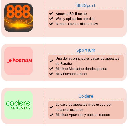
888Sport
Apuesta Fácilmente
Web y aplicación sencilla
Buenas Cuotas disponibles
Sportium
Una de las principales casas de apuestas
de España
Muchos Mercados donde apostar
Muy Buenas Cuotas
Codere
La casa de apuestas más usada por
nuestros usuarios
Muchas Apuestas y buenas cuotas