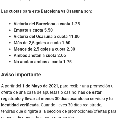
Las
cuotas
para este
Barcelona vs Osasuna
son:
Victoria del Barcelona
a
cuota 1.25
Empate
a
cuota 5.50
Victoria del Osasuna
a
cuota 11.00
Más de 2,5 goles
a
cuota 1.60
Menos de 2,5 goles
a
cuota 2.30
Ambos anotan
a
cuota 2.05
No anotan ambos
a
cuota 1.75
Aviso importante
A partir del
1 de Mayo de 2021
, para recibir una promoción u
oferta de una casa de apuestas o casino,
has de estar
registrado y llevar al menos 30 días usando su servicio y tu
identidad verificada
. Cuando lleves 30 días registrado,
tendrás que dirigirte a la sección de promociones/ofertas para
saber si dispones de alguna promoción.