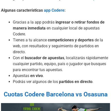
Algunas características
app Codere
:
Gracias a la app podrás
ingresar o retirar fondos de
manera inmediata
en cualquier local de apuestas
Codere.
Tienes a tu alcance
competiciones y deportes
de la
web, con resultados y seguimiento de partidos en
directo.
Con el
buscador de apuestas
, localizarás rápidamente
cualquier partido, equipo, país o jugador que busques
para encontrar tus apuestas.
Apuestas
en vivo
.
Podrás ver algunos de los
partidos en directo
.
Cuotas Codere Barcelona vs Osasuna