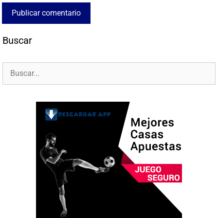
Buscar