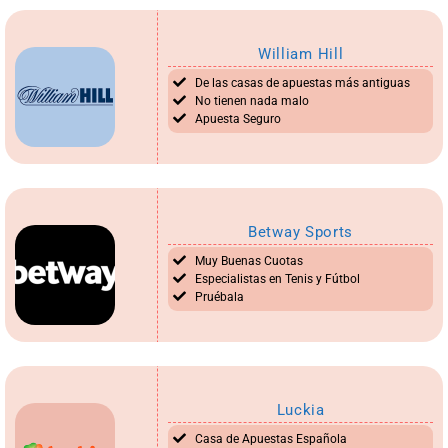
William Hill
De las casas de apuestas más antiguas
No tienen nada malo
Apuesta Seguro
Betway Sports
Muy Buenas Cuotas
Especialistas en Tenis y Fútbol
Pruébala
Luckia
Casa de Apuestas Española