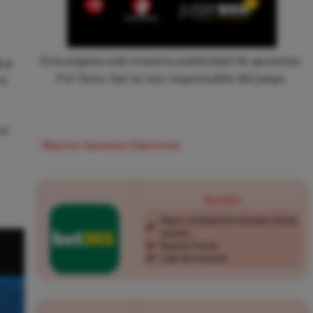
Esta página web muestra publicidad de apuestas.
o y
Por favor, haz un uso responsable del juego.
la
us
Mejores Apuestas Deportivas
Bet365
Mayor cantidad de mercados donde
apostar
Buenas Cutoas
Lider del mercado