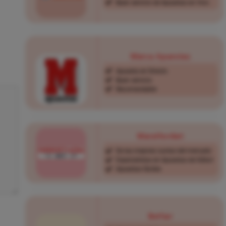
Buen servicio de Apuestas en Vivo
Marca Apuestas
Apuesta en Directo
Buen servicio
Recomendable
Marathonbet
De las mejores cuotas del mercado
Especialistas en Apuestas de fútbol
Apuestas fáciles
Betfair