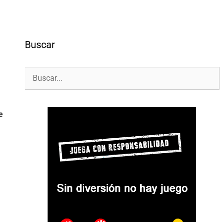
Buscar
e