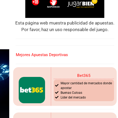
Esta página web muestra publicidad de apuestas.
Por favor, haz un uso responsable del juego.
Mejores Apuestas Deportivas
Bet365
Mayor cantidad de mercados donde
apostar
Buenas Cutoas
Lider del mercado