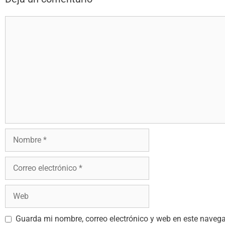
Guarda mi nombre, correo electrónico y web en este naveg