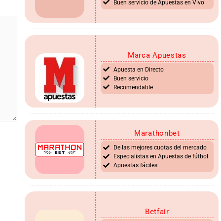
Buen servicio de Apuestas en Vivo
Marca Apuestas
Apuesta en Directo
Buen servicio
Recomendable
Marathonbet
De las mejores cuotas del mercado
Especialistas en Apuestas de fútbol
Apuestas fáciles
Betfair