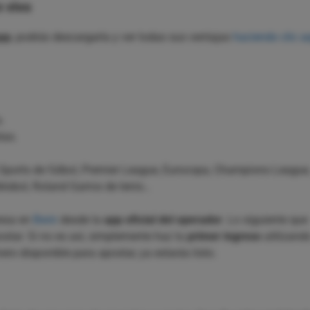
 vivo
pp
, podrás descargarla y ver todas sus ventajas
haciendo clic a
.
tas.
ports de fútbol, Premier League, Eurocopa, Champions League
isbol, Roland Garros de tenis…
resa en
Bwin
desde la
app oficial del operador
. Lo siguiente que
postar. Si no es así, simplemente haz tu
primer ingreso
utilizand
o disponible para apostar, ya estarás listo.