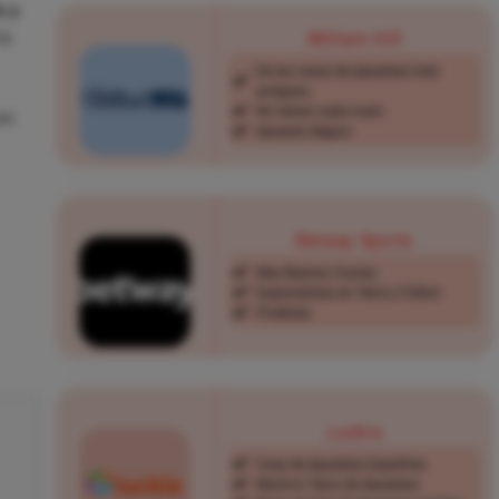
o y
la
William Hill
De las casas de apuestas más
antiguas
No tienen nada malo
us
Apuesta Seguro
Betway Sports
Muy Buenas Cuotas
Especialistas en Tenis y Fútbol
Pruébala
Luckia
Casa de Apuestas Española
Muchos Tipos de Apuestas