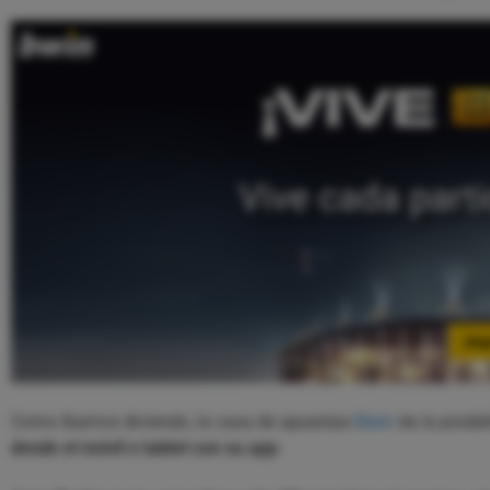
Como íbamos diciendo, la casa de apuestas
Bwin
da la posibi
desde el móvil o tablet con su app
.