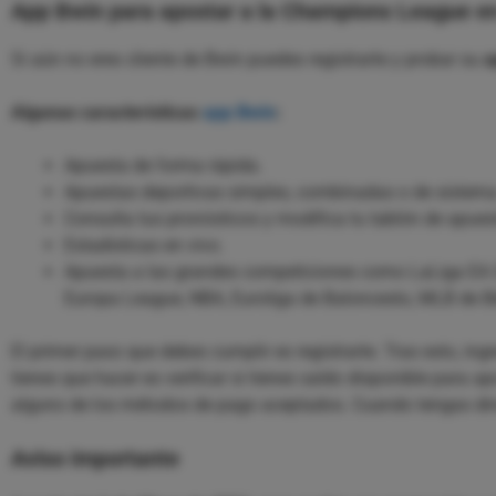
App Bwin para apostar a la Champions League en
Si aún no eres cliente de Bwin puedes registrarte y probar su
a
Algunas características
app Bwin
:
Apuesta de forma rápida.
Apuestas deportivas simples, combinadas o de sistema
Consulta tus pronósticos y modifica tu tablón de apues
Estadísticas en vivo.
Apuesta a las grandes competiciones como LaLiga EA S
Europa League, NBA, Euroliga de Baloncesto, MLB de Bé
El primer paso que debes cumplir es registrarte. Tras esto, ing
tienes que hacer es verificar si tienes saldo disponible para a
alguno de los métodos de pago aceptados. Cuando tengas diner
Aviso importante