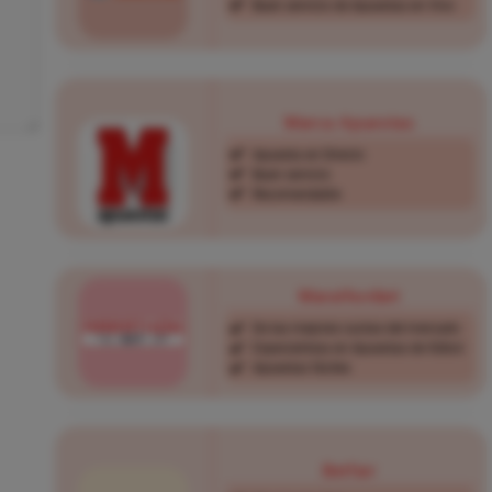
Buen servicio de Apuestas en Vivo
Marca Apuestas
Apuesta en Directo
Buen servicio
Recomendable
Marathonbet
De las mejores cuotas del mercado
Especialistas en Apuestas de fútbol
Apuestas fáciles
Betfair