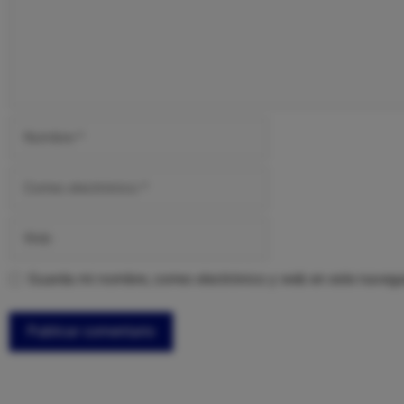
Guarda mi nombre, correo electrónico y web en este naveg