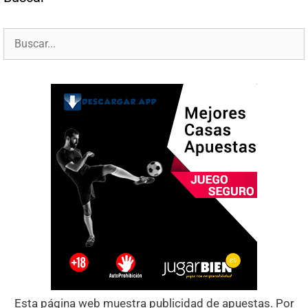
Esta página web muestra publicidad de apuestas. Por