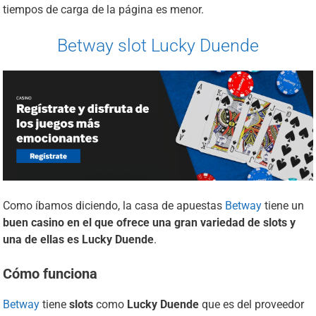
tiempos de carga de la página es menor.
Betway slot Lucky Duende
Como íbamos diciendo,
la casa de apuestas
Betway
tiene un
buen casino en el que ofrece una gran variedad de slots y
una de ellas es Lucky Duende
.
Cómo funciona
Betway
tiene
slots
como
Lucky Duende
que es del proveedor