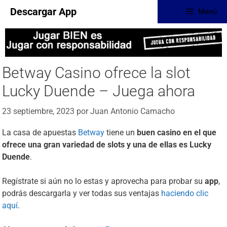
Descargar App
Menú
Betway Casino ofrece la slot
Lucky Duende – Juega ahora
23 septiembre, 2023
por
Juan Antonio Camacho
La casa de apuestas
Betway
tiene un
buen casino en el que
ofrece una gran variedad de slots y una de ellas es Lucky
Duende
.
Regístrate si aún no lo estas y aprovecha para probar su
app
,
podrás descargarla y ver todas sus ventajas
haciendo clic
aquí
.