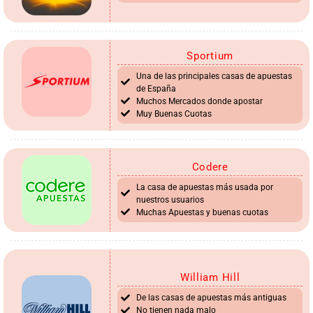
Sportium
Una de las principales casas de apuestas
de España
Muchos Mercados donde apostar
Muy Buenas Cuotas
Codere
La casa de apuestas más usada por
nuestros usuarios
Muchas Apuestas y buenas cuotas
William Hill
De las casas de apuestas más antiguas
No tienen nada malo