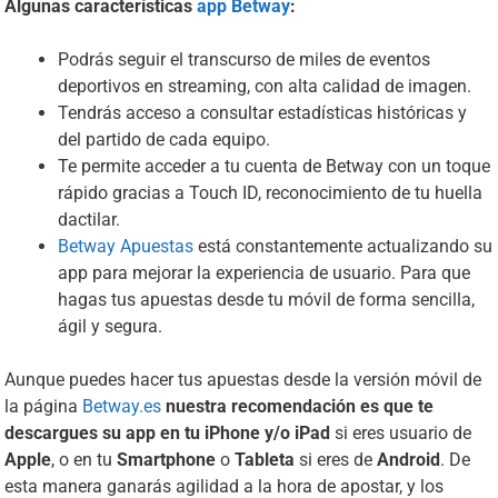
Algunas características
app Betway
:
Podrás seguir el transcurso de miles de eventos
deportivos en streaming, con alta calidad de imagen.
Tendrás acceso a consultar estadísticas históricas y
del partido de cada equipo.
Te permite acceder a tu cuenta de Betway con un toque
rápido gracias a Touch ID, reconocimiento de tu huella
dactilar.
Betway Apuestas
está constantemente actualizando su
app para mejorar la experiencia de usuario. Para que
hagas tus apuestas desde tu móvil de forma sencilla,
ágil y segura.
Aunque puedes hacer tus apuestas desde la versión móvil de
la página
Betway.es
nuestra recomendación es que te
descargues su app en tu iPhone y/o iPad
si eres usuario de
Apple
, o en tu
Smartphone
o
Tableta
si eres de
Android
. De
esta manera ganarás agilidad a la hora de apostar, y los