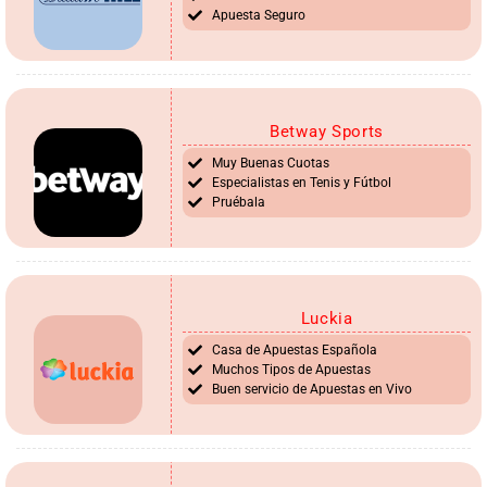
Apuesta Seguro
Betway Sports
Muy Buenas Cuotas
Especialistas en Tenis y Fútbol
Pruébala
Luckia
Casa de Apuestas Española
Muchos Tipos de Apuestas
Buen servicio de Apuestas en Vivo