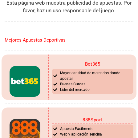
Esta página web muestra publicidad de apuestas. Por
favor, haz un uso responsable del juego.
Mejores Apuestas Deportivas
Bet365
Mayor cantidad de mercados donde
apostar
Buenas Cutoas
Lider del mercado
888Sport
Apuesta Fácilmente
Web y aplicación sencilla