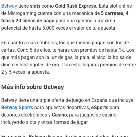
Betway
tiene
slots
como
Gold Rush Express.
Esta slot online
de Microgaming cuenta con una mecánica de
5 carretes, 4
filas y 20 líneas de pago
para una ganancia máxima
potencial de hasta 5.000 veces el valor de tu apuesta.
En cuanto a sus símbolos, los que menos pagan son los de
cartas. Cono 5 de ellos, te harás con premios de hasta 1x. Los
que más pagan son la luz de gas, la pala, el pico, la bolsa de
dinero y los lingotes de oro. Con esto, logarás premios de entre
2 y 5 veces la apuesta.
Más info sobre Betway
Betway tiene una triple oferta de juego en España que incluye
Betway Sports
para apuestas deportivas,
eSports
para
deportes electrónicos y
Casino
, para juegos de casino
incluyendo slots y otras formas de jugar.
En principio,
Betway
dispone de diversos métodos de pago