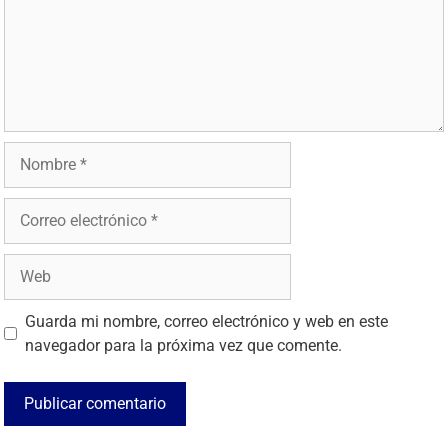
Guarda mi nombre, correo electrónico y web en este
navegador para la próxima vez que comente.