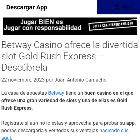
Descargar App
Menú
Betway Casino ofrece la divertida
slot Gold Rush Express –
Descúbrela
22 noviembre, 2023
por
Juan Antonio Camacho
La casa de apuestas
Betway
tiene un
buen casino en el que
ofrece una gran variedad de slots y una de ellas es Gold
Rush Express
.
Regístrate si aún no lo estas y aprovecha para probar su
app
,
podrás descargarla y ver todas sus ventajas
haciendo clic
aquí
.