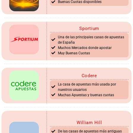
Buenas Cuotas disponibles
Sportium
Una de las principales casas de apuestas
de España
Muchos Mercados donde apostar
Muy Buenas Cuotas
Codere
La casa de apuestas más usada por
nuestros usuarios
Muchas Apuestas y buenas cuotas
William Hill
De las casas de apuestas más antiguas