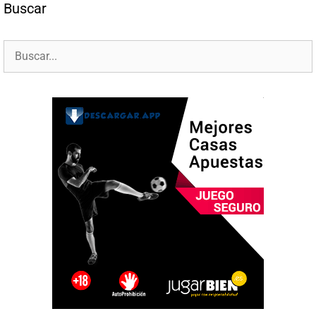
Buscar