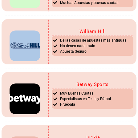
Muchas Apuestas y buenas cuotas
William Hill
De las casas de apuestas más antiguas
No tienen nada malo
Apuesta Seguro
Betway Sports
Muy Buenas Cuotas
Especialistas en Tenis y Fútbol
Pruébala
Luckia