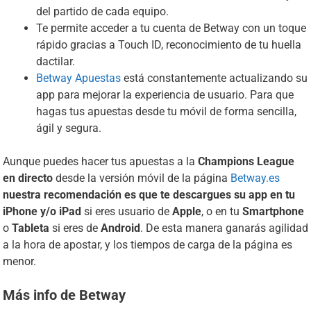
del partido de cada equipo.
Te permite acceder a tu cuenta de Betway con un toque
rápido gracias a Touch ID, reconocimiento de tu huella
dactilar.
Betway Apuestas
está constantemente actualizando su
app para mejorar la experiencia de usuario. Para que
hagas tus apuestas desde tu móvil de forma sencilla,
ágil y segura.
Aunque puedes hacer tus apuestas a la
Champions League
en directo
desde la versión móvil de la página
Betway.es
nuestra recomendación es que te descargues su app en tu
iPhone y/o iPad
si eres usuario de
Apple
, o en tu
Smartphone
o
Tableta
si eres de
Android
. De esta manera ganarás agilidad
a la hora de apostar, y los tiempos de carga de la página es
menor.
Más info de Betway