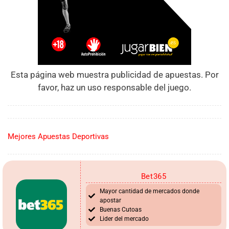
Esta página web muestra publicidad de apuestas. Por
favor, haz un uso responsable del juego.
Mejores Apuestas Deportivas
Bet365
Mayor cantidad de mercados donde
apostar
Buenas Cutoas
Lider del mercado