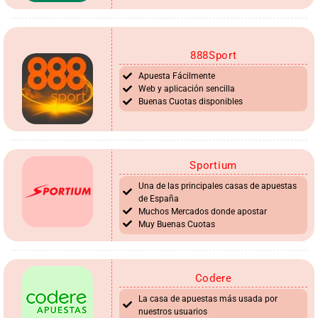
888Sport
Apuesta Fácilmente
Web y aplicación sencilla
Buenas Cuotas disponibles
Sportium
Una de las principales casas de apuestas
de España
Muchos Mercados donde apostar
Muy Buenas Cuotas
Codere
La casa de apuestas más usada por
nuestros usuarios