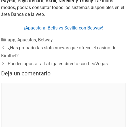
PayPal, Paysafecard, Skrill, Neteller y Trustly
. De todos
modos, podrás consultar todos los sistemas disponibles en el
área Banca de la web.
¡Apuesta al Betis vs Sevilla con Betway!
app
,
Apuestas
,
Betway
¿Has probado las slots nuevas que ofrece el casino de
Kirolbet?
Puedes apostar a LaLiga en directo con LeoVegas
Deja un comentario