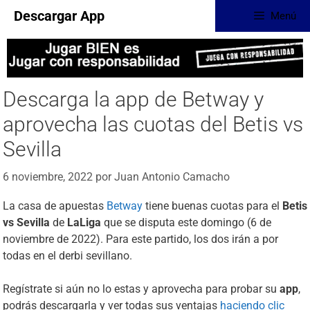
Descargar App
Menú
Descarga la app de Betway y
aprovecha las cuotas del Betis vs
Sevilla
6 noviembre, 2022
por
Juan Antonio Camacho
La casa de apuestas
Betway
tiene buenas cuotas para el
Betis
vs Sevilla
de
LaLiga
que se disputa este domingo (6 de
noviembre de 2022). Para este partido, los dos irán a por
todas en el derbi sevillano.
Regístrate si aún no lo estas y aprovecha para probar su
app
,
podrás descargarla y ver todas sus ventajas
haciendo clic