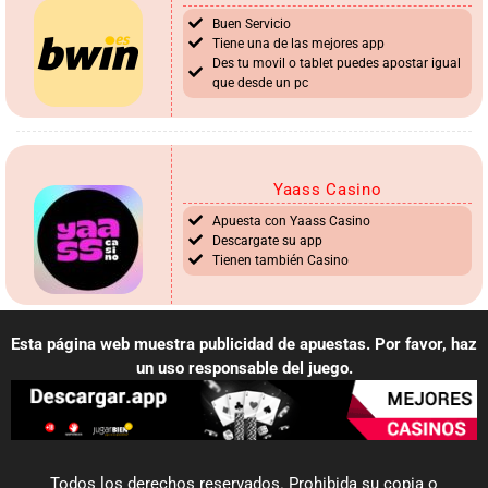
Buen Servicio
Tiene una de las mejores app
Des tu movil o tablet puedes apostar igual
que desde un pc
Yaass Casino
Apuesta con Yaass Casino
Descargate su app
Tienen también Casino
Esta página web muestra publicidad de apuestas. Por favor, haz
un uso responsable del juego.
Todos los derechos reservados. Prohibida su copia o