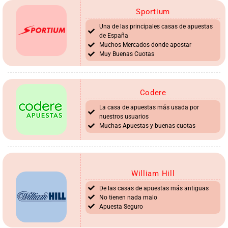
Sportium
Una de las principales casas de apuestas
de España
Muchos Mercados donde apostar
Muy Buenas Cuotas
Codere
La casa de apuestas más usada por
nuestros usuarios
Muchas Apuestas y buenas cuotas
William Hill
De las casas de apuestas más antiguas
No tienen nada malo
Apuesta Seguro