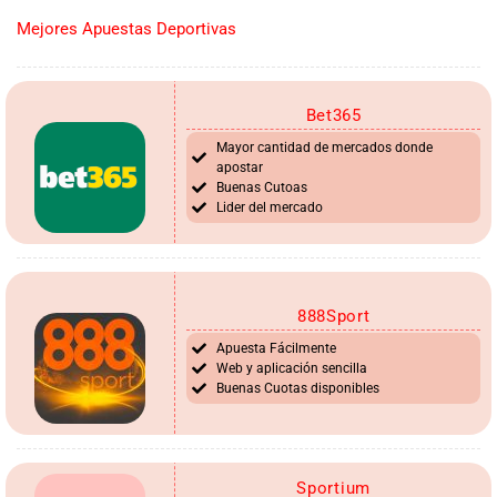
Mejores Apuestas Deportivas
Bet365
Mayor cantidad de mercados donde
apostar
Buenas Cutoas
Lider del mercado
888Sport
Apuesta Fácilmente
Web y aplicación sencilla
Buenas Cuotas disponibles
Sportium