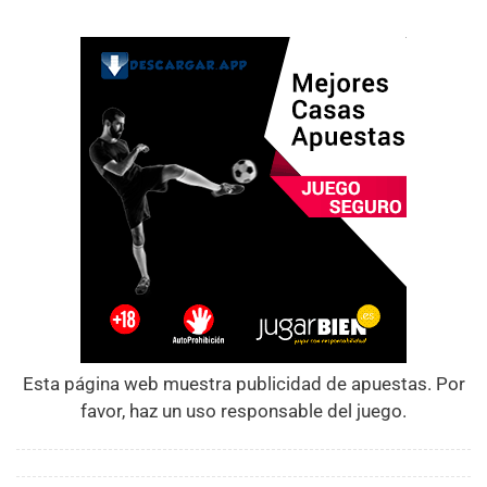
Esta página web muestra publicidad de apuestas. Por
favor, haz un uso responsable del juego.