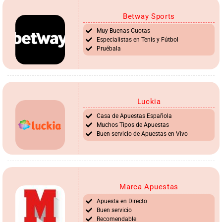
Betway Sports
Muy Buenas Cuotas
Especialistas en Tenis y Fútbol
Pruébala
Luckia
Casa de Apuestas Española
Muchos Tipos de Apuestas
Buen servicio de Apuestas en Vivo
Marca Apuestas
Apuesta en Directo
Buen servicio
Recomendable