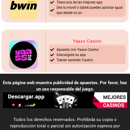
Tiene una de las mejores app
Des tu movil o tablet puedes apostar igual
que desde un pc
Yaass Casino
Apuesta con Yaass Casino
Descargate su app
Tienen también Casino
Esta página web muestra publicidad de apuestas. Por favor, haz
un uso responsable del juego.
Todos los derechos reservados. Prohibida su copia o
reproducción total o parcial sin autorización expresa por