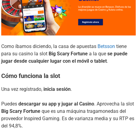
Como íbamos diciendo, la casa de apuestas
Betsson
tiene
para su casino la slot
Big Scary Fortune
a la que
se puede
jugar desde cualquier lugar con el móvil o tablet
.
Cómo funciona la slot
Una vez regístrado,
inicia sesión
.
Puedes
descargar su app y jugar al Casino
. Aprovecha la slot
Big Scary Fortune
que es una máquina tragamonedas del
proveedor Inspired Gaming. Es de varianza media y su RTP es
del 94,8%.