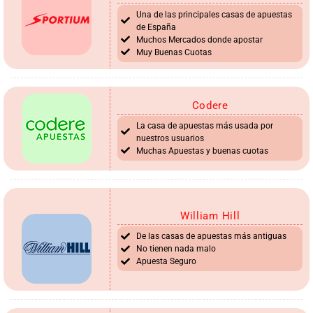
Una de las principales casas de apuestas
de España
Muchos Mercados donde apostar
Muy Buenas Cuotas
Codere
La casa de apuestas más usada por
nuestros usuarios
Muchas Apuestas y buenas cuotas
William Hill
De las casas de apuestas más antiguas
No tienen nada malo
Apuesta Seguro