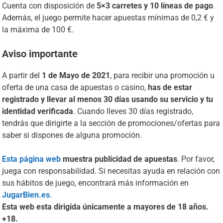
Cuenta con disposición de
5×3 carretes y 10 líneas de pago
.
Además, el juego permite hacer apuestas mínimas de 0,2 € y
la máxima de 100 €.
Aviso importante
A partir del
1 de Mayo de 2021
, para recibir una promoción u
oferta de una casa de apuestas o casino,
has de estar
registrado y llevar al menos 30 días usando su servicio y tu
identidad verificada
. Cuando lleves 30 días registrado,
tendrás que dirigirte a la sección de promociones/ofertas para
saber si dispones de alguna promoción.
Esta página web
muestra publicidad de apuestas
. Por favor,
juega con responsabilidad. Si necesitas ayuda en relación con
sus hábitos de juego, encontrará más información en
JugarBien.es
.
Esta web esta dirigida únicamente a mayores de 18 años.
+18.