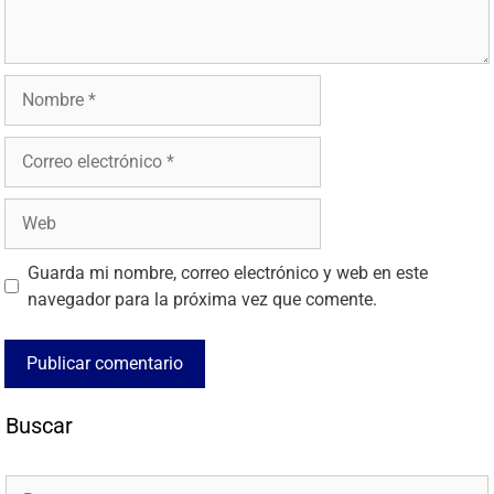
Guarda mi nombre, correo electrónico y web en este
navegador para la próxima vez que comente.
Buscar