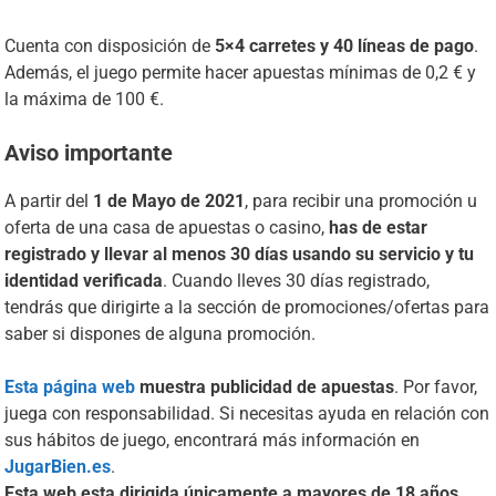
Cuenta con disposición de
5×4 carretes y 40 líneas de pago
.
Además, el juego permite hacer apuestas mínimas de 0,2 € y
la máxima de 100 €.
Aviso importante
A partir del
1 de Mayo de 2021
, para recibir una promoción u
oferta de una casa de apuestas o casino,
has de estar
registrado y llevar al menos 30 días usando su servicio y tu
identidad verificada
. Cuando lleves 30 días registrado,
tendrás que dirigirte a la sección de promociones/ofertas para
saber si dispones de alguna promoción.
Esta página web
muestra publicidad de apuestas
. Por favor,
juega con responsabilidad. Si necesitas ayuda en relación con
sus hábitos de juego, encontrará más información en
JugarBien.es
.
Esta web esta dirigida únicamente a mayores de 18 años.