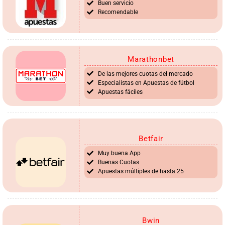
Buen servicio
Recomendable
Marathonbet
De las mejores cuotas del mercado
Especialistas en Apuestas de fútbol
Apuestas fáciles
Betfair
Muy buena App
Buenas Cuotas
Apuestas múltiples de hasta 25
Bwin