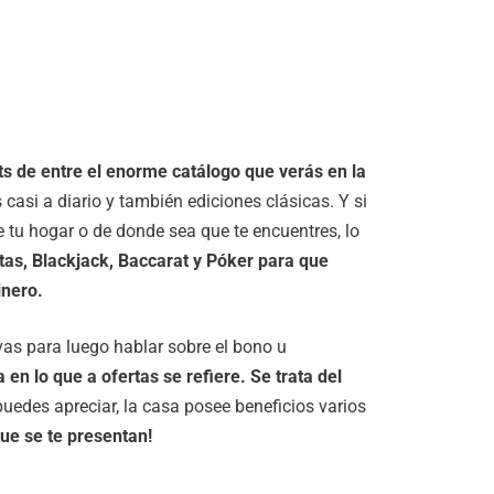
s de entre el enorme catálogo que verás en la
casi a diario y también ediciones clásicas. Y si
e tu hogar o de donde sea que te encuentres, lo
tas, Blackjack, Baccarat y Póker para que
inero.
as para luego hablar sobre el bono u
 en lo que a ofertas se refiere. Se trata del
uedes apreciar, la casa posee beneficios varios
ue se te presentan!