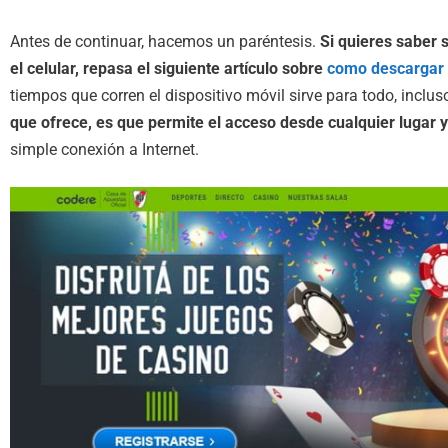
Antes de continuar, hacemos un paréntesis.
Si quieres saber 
el celular, repasa el siguiente artículo sobre
como descargar 
tiempos que corren el dispositivo móvil sirve para todo, inclus
que ofrece, es que permite el acceso desde cualquier lugar
simple conexión a Internet.