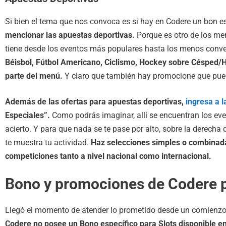
Si bien el tema que nos convoca es si hay en Codere un bon es
mencionar las apuestas deportivas.
Porque es otro de los me
tiene desde los eventos más populares hasta los menos conv
Béisbol, Fútbol Americano, Ciclismo, Hockey sobre Césped/H
parte del menú.
Y claro que también hay promocione que pue
Además de las ofertas para apuestas deportivas,
ingresa a 
Especiales”.
Como podrás imaginar, allí se encuentran los ev
acierto. Y para que nada se te pase por alto, sobre la derecha
te muestra tu actividad.
Haz selecciones simples o combinadas,
competiciones tanto a nivel nacional como internacional.
Bono y promociones de Codere p
Llegó el momento de atender lo prometido desde un comienz
Codere no posee un Bono específico para Slots disponible e