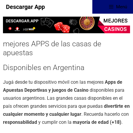
Descargar App
Menú
mejores APPS de las casas de
apuestas
Disponibles en Argentina
Jugá desde tu dispositivo móvil con las mejores
Apps de
Apuestas Deportivas y juegos de Casino
disponibles para
usuarios argentinos. Las grandes casas disponibles en el
país ofrecen grandes servicios para que puedas
divertirte en
cualquier momento y cualquier lugar
. Recuerda hacerlo con
responsabilidad
y cumplir con la
mayoría de edad (+18)
.