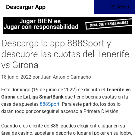
Descargar App
Menú
Descarga la app 888Sport y
descubre las cuotas del Tenerife
vs Girona
18 junio, 2022
por
Juan Antonio Camacho
Este domingo (19 de junio de 2022) se disputa el
Tenerife vs
Girona
de
LaLiga SmartBank
que tiene buenas cuotas en la
casa de apuestas
888Sport
. Para este partido, los dos lo
darán todo por conseguir el ascenso a Primera División.
Cuando eres cliente de 888, puedes elegir entre jugar en su
área de casino, apostar a deporte o jugar al poker en su lobby,