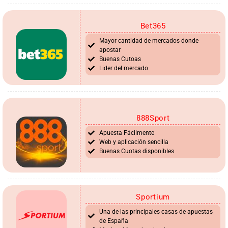
Bet365
Mayor cantidad de mercados donde
apostar
Buenas Cutoas
Lider del mercado
888Sport
Apuesta Fácilmente
Web y aplicación sencilla
Buenas Cuotas disponibles
Sportium
Una de las principales casas de apuestas
de España