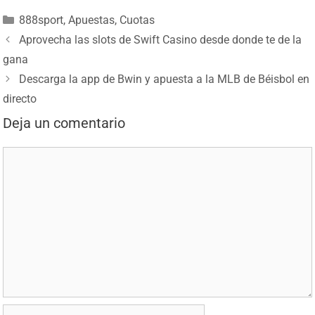
888sport
,
Apuestas
,
Cuotas
Aprovecha las slots de Swift Casino desde donde te de la
gana
Descarga la app de Bwin y apuesta a la MLB de Béisbol en
directo
Deja un comentario