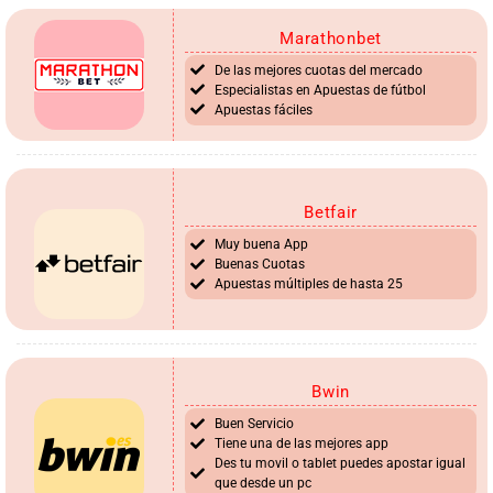
Marathonbet
De las mejores cuotas del mercado
Especialistas en Apuestas de fútbol
Apuestas fáciles
Betfair
Muy buena App
Buenas Cuotas
Apuestas múltiples de hasta 25
Bwin
Buen Servicio
Tiene una de las mejores app
Des tu movil o tablet puedes apostar igual
que desde un pc