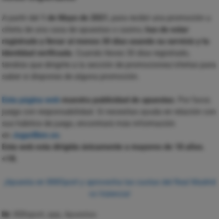
A partir del
1 de Mayo de 2021
, para recibir una promoción u
oferta de una casa de apuestas o casino,
has de estar
registrado y llevar al menos 30 días usando su servicio y tu
identidad verificada
. Cuando lleves 30 días registrado,
tendrás que dirigirte a la sección de promociones/ofertas para
saber si dispones de alguna promoción.
Esta página web
muestra publicidad de apuestas
. Por favor,
juega con responsabilidad. Si necesitas ayuda en relación con
sus hábitos de juego, encontrará más información
en
JugarBien.es
.
Esta web esta dirigida únicamente a mayores de 18 años.
+18.
¡Apuesta en 888Sport y aprovecha las cuotas del Real Madrid
vs Valencia!
888sport
,
app
,
Apuestas