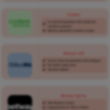
Codere
La casa de apuestas más usada por
nuestros usuarios
Muchas Apuestas y buenas cuotas
William Hill
De las casas de apuestas más antiguas
No tienen nada malo
Apuesta Seguro
Betway Sports
Muy Buenas Cuotas
Especialistas en Tenis y Fútbol