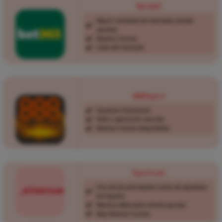
Bet365
Mayor cantidad de mercados donde
apostar
Buenas Cutoas
Lider del mercado
888Sport
Apuesta Fácilmente
Web y aplicación sencilla
Buenas Cuotas disponibles
Sportium
Una de las principales casas de apuestas
de España
Muchos Mercados donde apostar
Muy Buenas Cuotas