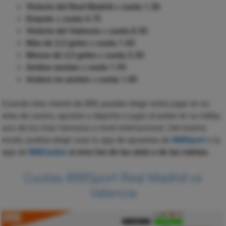
Victoria del Real Madrid
a
cuota 1.36
Empate
a
cuota 4.75
Victoria del Valencia
a
cuota 8.50
Más de 2,5 goles
a
cuota 1.65
Menos de 2,5 goles
a
cuota 2.20
Ambos anotan
a
cuota 1.95
Ambos no anotan
a
cuota 1.85
Cuando eres cliente de 888, puedes elegir entre jugar en su
área de casino, apostar a deporte o jugar al poker en su lobby,
uno de los más famosos a nivel internacional. Del mismo
modo, podrás elegir usar la app de apuestas de
888Sport
o la
app de
888Casino
si eres fan de las slots o de las ruletas.
Cuotas 888Sport Real Madrid vs
Valencia