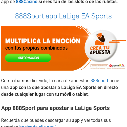
app de
888Casino
si eres fan de las slots o de las ruletas.
888Sport app LaLiga EA Sports
Como íbamos diciendo, la casa de apuestas
888sport
tiene
una
app con la que apostar a LaLiga EA Sports en directo
desde cualquier lugar con tu móvil o tablet
.
App 888Sport para apostar a LaLiga Sports
Recuerda que puedes descargar su
app
y ver todas sus