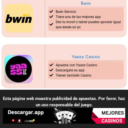
Bwin
Buen Servicio
Tiene una de las mejores app
Des tu movil o tablet puedes apostar igual
que desde un pc
Yaass Casino
Apuesta con Yaass Casino
Descargate su app
Tienen también Casino
Esta página web muestra publicidad de apuestas. Por favor, haz
un uso responsable del juego.