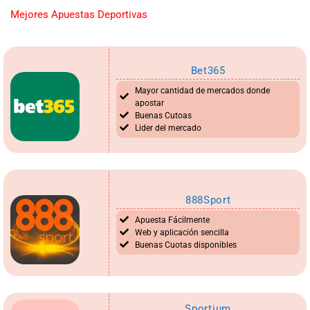
Mejores Apuestas Deportivas
Bet365
Mayor cantidad de mercados donde
apostar
Buenas Cutoas
Lider del mercado
888Sport
Apuesta Fácilmente
Web y aplicación sencilla
Buenas Cuotas disponibles
Sportium