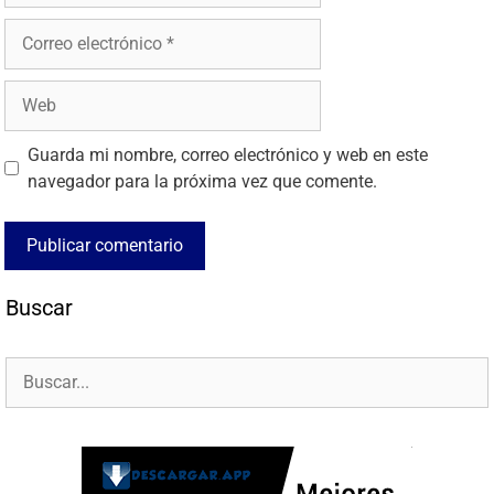
Guarda mi nombre, correo electrónico y web en este
navegador para la próxima vez que comente.
Buscar