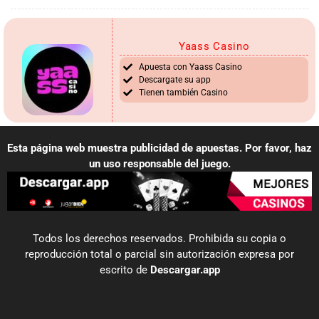
Yaass Casino
Apuesta con Yaass Casino
Descargate su app
Tienen también Casino
Esta página web muestra publicidad de apuestas. Por favor, haz
un uso responsable del juego.
Todos los derechos reservados. Prohibida su copia o
reproducción total o parcial sin autorización expresa por
escrito de
Descargar.app