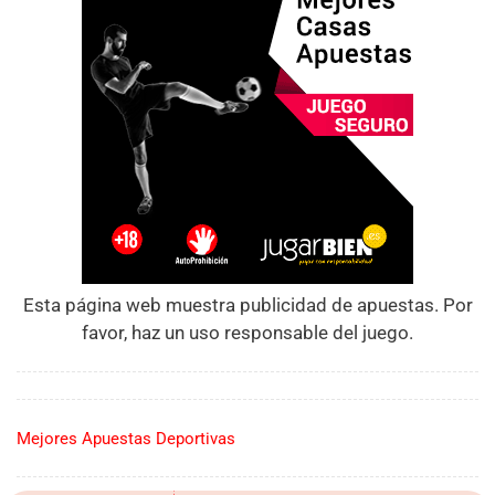
Esta página web muestra publicidad de apuestas. Por
favor, haz un uso responsable del juego.
Mejores Apuestas Deportivas