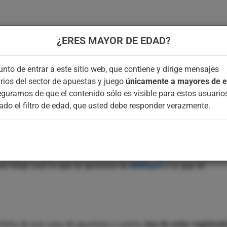
¿ERES MAYOR DE EDAD?
apuesta a la clasificación
unto de entrar a este sitio web, que contiene y dirige mensajes
 vivo
arios del sector de apuestas y juego
únicamente a mayores de 
gurarnos de que el contenido sólo es visible para estos usuari
ado el filtro de edad, que usted debe responder verazmente.
ar a la Champions League en directo desde cualquier lugar con
a de casino, apostar a deporte o jugar al poker en su lobby, uno
ás elegir usar la app de apuestas de
888Sport
o la app de
 oferta de una casa de apuestas o casino,
has de estar registrad