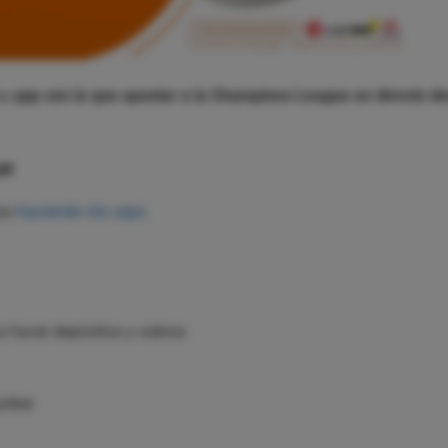
na
app con la que apostar a la Champions League en directo d
ue
jas
haciendo clic aquí
.
a hacer depósitos y cobros
póker