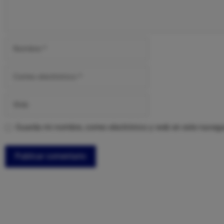
Guarda mi nombre, correo electrónico y web en este naveg