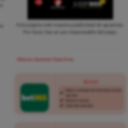
la
Esta página web muestra publicidad de apuestas.
us
Por favor, haz un uso responsable del juego.
Mejores Apuestas Deportivas
Bet365
Mayor cantidad de mercados donde
apostar
Buenas Cutoas
Lider del mercado