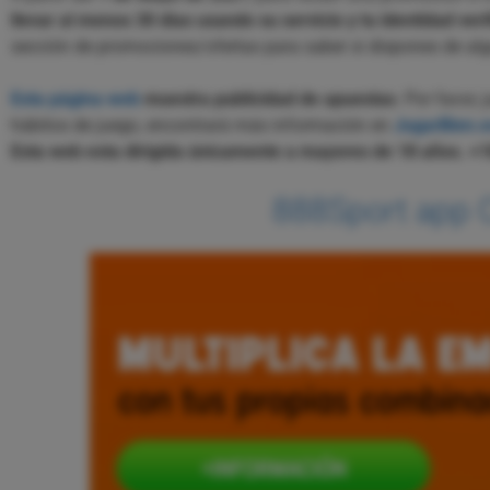
llevar al menos 30 días usando su servicio y tu identidad ver
sección de promociones/ofertas para saber si dispones de al
Esta página web
muestra publicidad de apuestas
. Por favor,
hábitos de juego, encontrará más información en
JugarBien.e
Esta web esta dirigida únicamente a mayores de 18 años. +1
888Sport app 