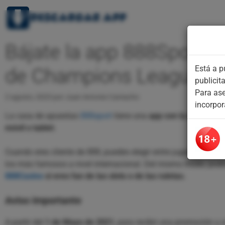
Bájate la app 888Sport y 
Está a p
de Champions League en
publicit
Para ase
2 agosto, 2023
por
Juan Antonio Camacho
incorpor
La casa de apuestas
888sport
tiene una
app con la que apost
móvil o tablet
.
Cuando eres cliente de 888, puedes elegir entre jugar en su áre
los más famosos a nivel internacional. Del mismo modo, podr
888Casino
si eres fan de las slots o de las ruletas.
Aviso importante
A partir del
1 de Mayo de 2021
, para recibir una promoción u