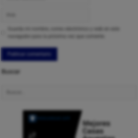
Guarda mi nombre, correo electrónico y web en este
navegador para la próxima vez que comente.
Buscar