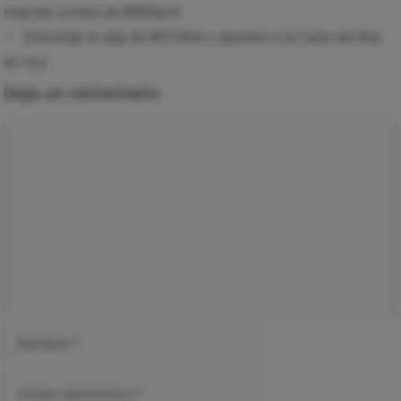
mejores cuotas de 888Sport
Descarga la app de RETAbet y apuesta a la Copa del Rey
en vivo
Deja un comentario