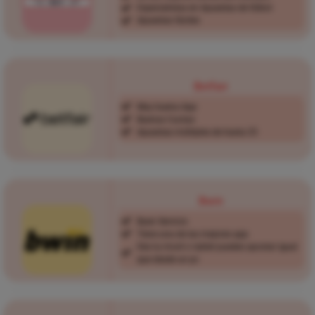
Especialistas en Apuestas de fútbol
Apuestas fáciles
Betfair
Muy buena App
Buenas Cuotas
Apuestas múltiples de hasta 25
Bwin
Buen Servicio
Tiene una de las mejores app
Des tu movil o tablet puedes apostar igual
que desde un pc