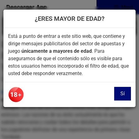
Descargar App
Menú
¿ERES MAYOR DE EDAD?
Está a punto de entrar a este sitio web, que contiene y
888Casino tiene nueva slot con
dirige mensajes publicitarios del sector de apuestas y
juego
únicamente a mayores de edad
. Para
Bote – Hazte con el Jackpot de
asegurarnos de que el contenido sólo es visible para
Wheels of Olympus
estos usuarios hemos incorporado el filtro de edad, que
usted debe responder verazmente.
2 octubre, 2023
por
Juan Antonio Camacho
888Casino
tiene la
slot Age of The Gods Wheels of Olympus
Sí
en la que puedes aprovechar para tratar de conseguir el
Jackpot
.
Es uno de los Casinos Online más antiguos y más
exitosos. Las razones de su éxito actualmente es que ha
sabido renovarse y cuidar todos los detalles para permitir a
los jugadores disfrutar de una experiencia de primera clase.
También