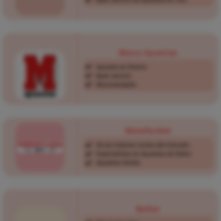
Marca Apuestas
Apuesta en Directo
Buen servicio
Recomendable
Marathonbet
De las mejores cuotas del mercado
Especialistas en Apuestas de fútbol
Apuestas fáciles
Betfair