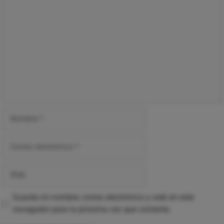
Guarda mi nombre, correo electrónico y web en este
navegador para la próxima vez que comente.